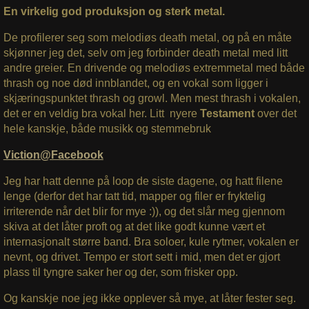
En virkelig god produksjon og sterk metal.
De profilerer seg som melodiøs death metal, og på en måte
skjønner jeg det, selv om jeg forbinder death metal med litt
andre greier. En drivende og melodiøs extremmetal med både
thrash og noe død innblandet, og en vokal som ligger i
skjæringspunktet thrash og growl. Men mest thrash i vokalen,
det er en veldig bra vokal her. Litt nyere
Testament
over det
hele kanskje, både musikk og stemmebruk
Viction@Facebook
Jeg har hatt denne på loop de siste dagene, og hatt filene
lenge (derfor det har tatt tid, mapper og filer er fryktelig
irriterende når det blir for mye :)), og det slår meg gjennom
skiva at det låter proft og at det like godt kunne vært et
internasjonalt større band. Bra soloer, kule rytmer, vokalen er
nevnt, og drivet. Tempo er stort sett i mid, men det er gjort
plass til tyngre saker her og der, som frisker opp.
Og kanskje noe jeg ikke opplever så mye, at låter fester seg.