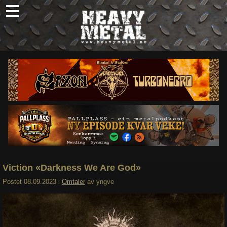
Skip
to
content
Nyheter
Omtaler
Intervjuer
Om oss
Abonner
Søk
etter:
Viction «Darkness We Are God»
Postet
08.09.2023
i
Omtaler
av
yngve