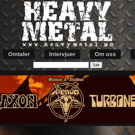
Omtaler
Intervjuer
Om oss
Søk
etter: