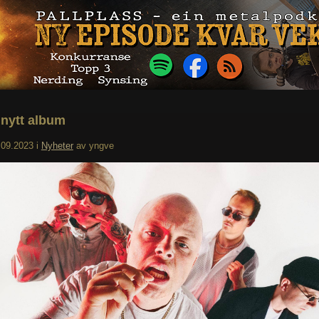
 nytt album
.09.2023
i
Nyheter
av
yngve