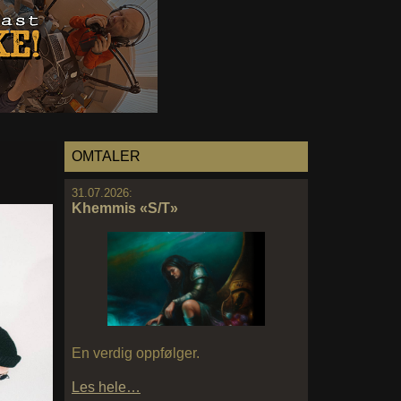
OMTALER
31.07.2026:
Khemmis «S/T»
En verdig oppfølger.
Les hele…