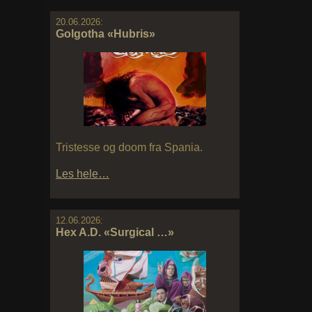
20.06.2026:
Golgotha «Hubris»
Tristesse og doom fra Spania.
Les hele…
12.06.2026:
Hex A.D. «Surgical …»