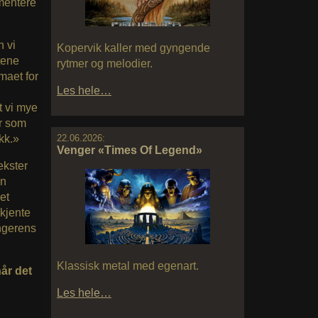
imentere
n vi
Kopervik kaller med gyngende
tene
rytmer og melodier.
maet for
Les hele…
t vi mye
er som
kk.»
22.06.2026:
Venger «Times Of Legend»
ekster
en
et
rkjente
angerens
Klassisk metal med egenart.
når det
Les hele…