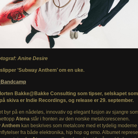
otograf: Anine Desire
slipper ‘Subway Anthem’ om en uke.
@Bandcamp
Morten Bakke@Bakke Consulting som tipser, selskapet som
på skiva er Indie Recordings, og release er 29. september.
 byr på en nådeløs, innovativ og elegant fusjon av sjangre so
nettopp
Atena
står i fronten av den norske metalcorescenen.
 Anthem
kan beskrives som metalcore med et tydelig moderne
nflytelser fra både elektronika, hip hop og emo. Albumet represe