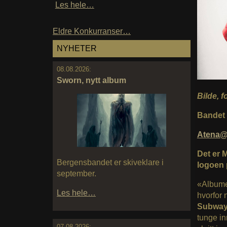
Les hele…
Eldre Konkurranser…
NYHETER
08.08.2026:
Sworn, nytt album
Bilde, f
Bandet 
Atena
Det er 
Bergensbandet er skiveklare i
logoen 
september.
«Albumet
Les hele…
hvorfor 
Subway
tunge in
07.08.2026: