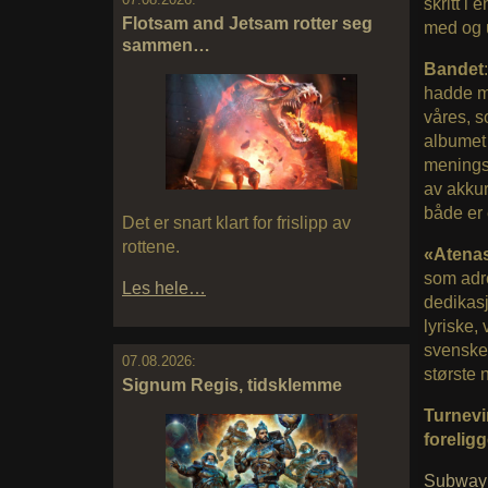
skritt i 
Flotsam and Jetsam rotter seg
med og u
sammen…
Bandet
hadde me
våres, s
albumet 
meningsf
av akkura
både er 
Det er snart klart for frislipp av
rottene.
«Atena
som adre
Les hele…
dedikasj
lyriske,
svenske
07.08.2026:
største
Signum Regis, tidsklemme
Turnevi
foreligg
Subway