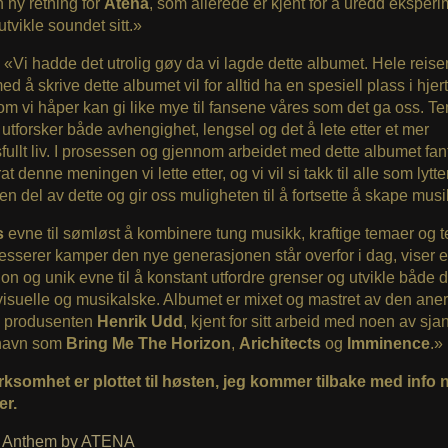
en ny retning for
Atena
, som allerede er kjent for å uredd eksper
tvikle soundet sitt.»
: «
Vi hadde det utrolig gøy da vi lagde dette albumet. Hele reise
d å skrive dette albumet vil for alltid ha en spesiell plass i hjer
om vi håper kan gi like mye til fansene våres som det ga oss. Te
utforsker både avhengighet, lengsel og det å lete etter et mer
ullt liv. I prosessen og gjennom arbeidet med dette albumet fan
t denne meningen vi lette etter, og vi vil si takk til alle som lytt
en del av dette og gir oss muligheten til å fortsette å skape musi
s
evne til sømløst å kombinere tung musikk, kraftige temaer og t
sserer kamper den nye generasjonen står overfor i dag, viser 
on og unik evne til å konstant utfordre grenser og utvikle både d
 visuelle og musikalske. Albumet er mixet og mastret av den ane
 produsenten
Henrik Udd
, kjent for sitt arbeid med noen av sj
 navn som
Bring Me The
Horizon
,
Arichitects
og
Imminence
.»
rksomhet er plottet til høsten, jeg kommer tilbake med info 
er.
 Anthem by ATENA