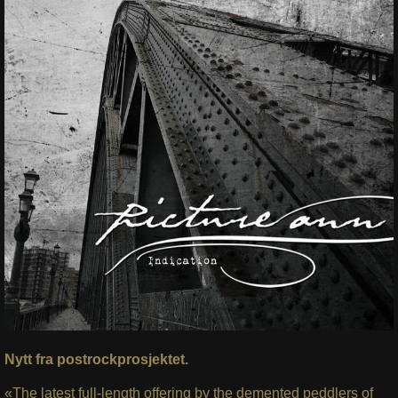
Nytt fra postrockprosjektet.
«The latest full-length offering by the demented peddlers of