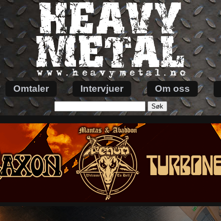
Omtaler
Intervjuer
Om oss
Søk
etter: