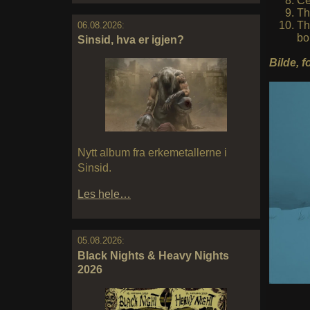
Ce
Th
Th
06.08.2026:
bo
Sinsid, hva er igjen?
Bilde, f
Nytt album fra erkemetallerne i
Sinsid.
Les hele…
05.08.2026:
Black Nights & Heavy Nights
2026