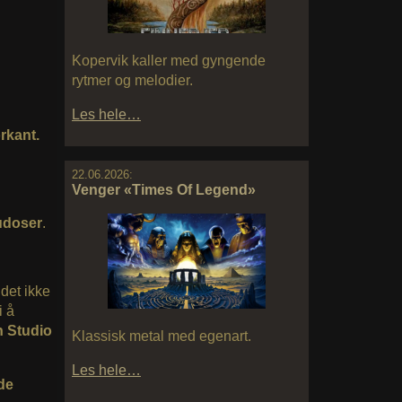
Kopervik kaller med gyngende
rytmer og melodier.
Les hele…
rkant.
22.06.2026:
Venger «Times Of Legend»
udoser
.
det ikke
i å
n
Studio
Klassisk metal med egenart.
Les hele…
de