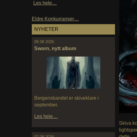
Les hele…
Eldre Konkurranser…
NYHETER
08.08.2026:
Sworn, nytt album
Bergensbandet er skiveklare i
september.
Les hele…
Skiva ko
lightspe
dette.
07.08.2026: