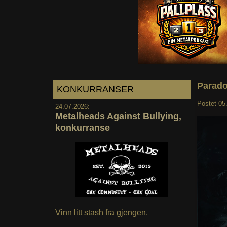
Parado
KONKURRANSER
Postet
05
24.07.2026:
Metalheads Against Bullying,
konkurranse
Vinn litt stash fra gjengen.