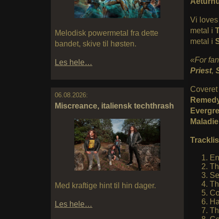
Aeturn
Vi loves
metal i
T
Melodisk powermetal fra dette
metal i
S
bandet, skive til høsten.
«For fan
Les hele…
Priest
,
Coveret
06.08.2026:
Remedy
Miscreance, italiensk techthrash
Evergr
Maladie
Tracklis
En
Th
Se
Th
Med kraftige hint til hin dager.
Co
Ha
Les hele…
Th