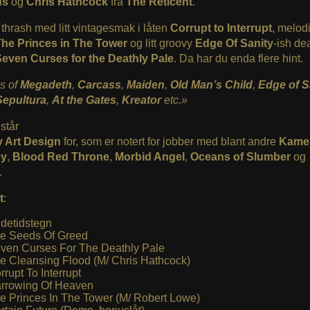
us
og
Chris Hathcock
fra
The Reticent
.
 thrash med litt vintagesmak i låten
Corrupt to Interrupt
, melod
he Princes in The Tower
og litt groovy
Edge Of Sanity
-ish de
even Curses for the Deathly Pale
. Da har du enda flere hint.
s of
Megadeth
,
Carcass
,
Maiden
,
Old Man’s Child
,
Edge of S
Sepultura
,
At the Gates
,
Kreator
etc.»
 står
 Art Design
for, som er notert for jobber med blant andre
Kamel
ey
,
Blood Red Throne
,
Morbid Angel
,
Oceans of Slumber
og
.
t
:
detidstegn
e Seeds Of Greed
ven Curses For The Deathly Pale
e Cleansing Flood (M/ Chris Hathcock)
rrupt To Interrupt
rrowing Of Heaven
e Princes In The Tower (M/ Robert Lowe)