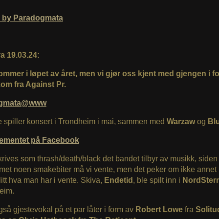
d by Paradogmata
a 19.03.24:
ommer i løpet av året, men vi gjør oss kjent med gjengen i fo
kom fra Against Pr.
ogmata@www
e spiller konsert i Trondheim i mai, sammen med
Warzaw
og
Bl
ementet på Facebook
rives som thrash/death/black det bandet tilbyr av musikk, siden 
et noen smakebiter må vi vente, men det peker om ikke annet 
 litt hva man har i vente. Skiva,
Endetid
, ble spilt inn i
NordSter
eim.
gså gjestevokal på et par låter i form av
Robert Lowe
fra
Solitu