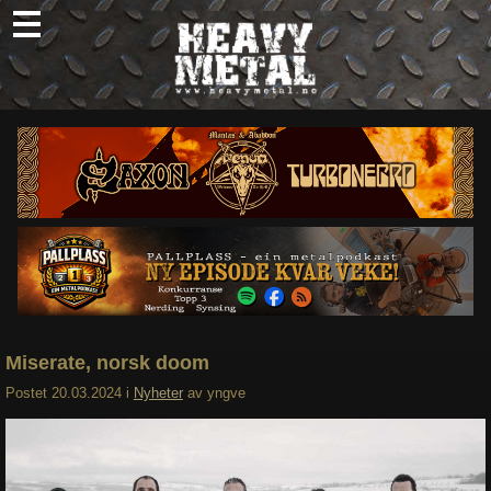
Skip
to
content
Nyheter
Omtaler
Intervjuer
Om oss
Abonner
Søk
etter:
Miserate, norsk doom
Postet
20.03.2024
i
Nyheter
av
yngve