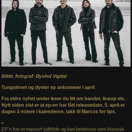
Bilde, fotograf: Øyvind Vigdal
Tungsinnet og dyster ep ankommer i april.
Fra eldre nyhet under leser du litt om bandet, lineup etc.
Nytt siden sist er at ep-en har fått releasedato, 5. april er
dagen å notere i kalenderen, takk til Marcus for tips.
«
EP’n har et massivt lydbilde og kan beskrives som klassisk