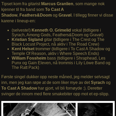
Tipset kom fra gitarist
Marcus Granlien
, som mange nok
kjenner til fra band som
To Cast A
Shadow
,
Feathers&Doom
og
Gravøl
. I tillegg finner vi disse
karene i lineup-en:
(selveste!)
Kenneth O. Grimelid
vokal (tidligere i
Syrach, Among Gods, Feathers&Doom og Gravøl)
Kristian Sigland
gitar (tidligere i The Crest og The
Black Locust Project, nå aktiv i The Road Crew)
Kent Helset
trommer (tidligere i To Cast A Shadow og
Temple Of Reason, aktiv i Where Speech Ends)
William Fossheim
bass (tidligere i Shraphead, Les
Punx og Gain Eleven, nå trommis i Lily Löwe Band og
The Ratt Pack)
Første singel dukker opp neste måned, jeg melder selvsagt
inn, men jeg kan røpe at de som liker mye av det
Syrach
og
To Cast A Shadow
har gjort, vil bli fornøyde :). Deretter
svinger de innom med flere smakebiter opp mot et ep-slipp.