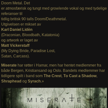
Doom Metal. Det
er atmosfærisk og tungt med growlende vokal og med tydelige
referanser til
tidlig britisk 90 talls Doom/Deathmetal.
Utgivelsen er mikset av
Karl Daniel Lidèn
(Draconian, Bloodbath, Katatonia)
og artwork er laget av
Matt Vickerstaff
(My Dying Bride, Paradise Lost,
Satan, Carcass).
Miserate
har røtter i Hamar, men har hentet medlemmer fra
både Bergen, Kristiansand og Oslo. Bandets medlemmer har
tidligere spilt i band som
The Crest
,
To Cast a Shadow
,
Shraphead
og
Syrach
.»