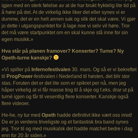
igjen med en sterk følelse av at de har brukt fryktelig lite tid på
å høre på det. At de virkelig ikke liker det eller synes vi er
dumme, det er en helt annen sak og slik det skal være. Vi gjør
jo dette i utgangspunktet for å lage noe vi selv vil høre. Tror
det må være startpunktet om en skal kunne stå inne for sin
egen musikk.»
Hva står på planen framover? Konserter? Turne? Ny
Opeth-turne kanskje?
«Vi spiller på
Infernofestivalen
30. mars. Og så er vi bekreftet
til
ProgPower
-festivalen i Nederland til høsten, det blir stor
stas. Foruten det er det lite som er spikret per nå, men jeg
håper virkelig at vi får masse ting til å skje og f.eks. drar ut på
turné igjen og får til vesentlig flere konserter. Kanskje også
flere videoer.
He-he, ny tur med
Opeth
hadde definitivt ikke vært oss imot!
De er jo verdens triveligste og et fantastisk bra band synes
jeg. Tror til og med musikalsk det hadde matchet bedre i dag
enn for 20 år siden.»