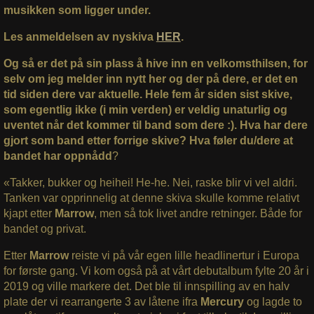
musikken som ligger under.
Les anmeldelsen av nyskiva
HER
.
Og så er det på sin plass å hive inn en velkomsthilsen, for
selv om jeg melder inn nytt her og der på dere, er det en
tid siden dere var aktuelle. Hele fem år siden sist skive,
som egentlig ikke (i min verden) er veldig unaturlig og
uventet når det kommer til band som dere :). Hva har dere
gjort som band etter forrige skive? Hva føler du/dere at
bandet har oppnådd
?
«Takker, bukker og heihei! He-he. Nei, raske blir vi vel aldri.
Tanken var opprinnelig at denne skiva skulle komme relativt
kjapt etter
Marrow
, men så tok livet andre retninger. Både for
bandet og privat.
Etter
Marrow
reiste vi på vår egen lille headlinertur i Europa
for første gang. Vi kom også på at vårt debutalbum fylte 20 år i
2019 og ville markere det. Det ble til innspilling av en halv
plate der vi rearrangerte 3 av låtene ifra
Mercury
og lagde to