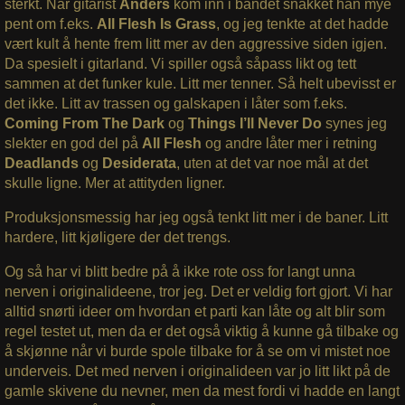
sterkt. Når gitarist
Anders
kom inn i bandet snakket han mye
pent om f.eks.
All Flesh Is Grass
, og jeg tenkte at det hadde
vært kult å hente frem litt mer av den aggressive siden igjen.
Da spesielt i gitarland. Vi spiller også såpass likt og tett
sammen at det funker kule. Litt mer tenner. Så helt ubevisst er
det ikke. Litt av trassen og galskapen i låter som f.eks.
Coming From The Dark
og
Things I’ll Never Do
synes jeg
slekter en god del på
All Flesh
og andre låter mer i retning
Deadlands
og
Desiderata
, uten at det var noe mål at det
skulle ligne. Mer at attityden ligner.
Produksjonsmessig har jeg også tenkt litt mer i de baner. Litt
hardere, litt kjøligere der det trengs.
Og så har vi blitt bedre på å ikke rote oss for langt unna
nerven i originalideene, tror jeg. Det er veldig fort gjort. Vi har
alltid snørti ideer om hvordan et parti kan låte og alt blir som
regel testet ut, men da er det også viktig å kunne gå tilbake og
å skjønne når vi burde spole tilbake for å se om vi mistet noe
underveis. Det med nerven i originalideen var jo litt likt på de
gamle skivene du nevner, men da mest fordi vi hadde en langt