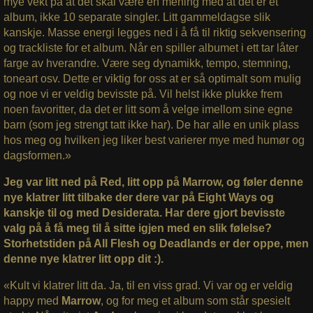
mye vekt på at det skal være en mening med at det er et
album, ikke 10 separate singler. Litt gammeldagse slik
kanskje. Masse energi legges ned i å få til riktig sekvensering
og trackliste for et album. Når en spiller albumet i ett tar låter
farge av hverandre. Være seg dynamikk, tempo, stemning,
toneart osv. Dette er viktig for oss at er så optimalt som mulig
og noe vi er veldig bevisste på. Vil helst ikke plukke frem
noen favoritter, da det er litt som å velge imellom sine egne
barn (som jeg strengt tatt ikke har). De har alle en unik plass
hos meg og hvilken jeg liker best varierer mye med humør og
dagsformen.»
Jeg var litt ned på Red, litt opp på Marrow, og føler denne
nye klatrer litt tilbake der dere var på Eight Ways og
kanskje til og med Desiderata. Har dere gjort bevisste
valg på å få meg til å sitte igjen med en slik følelse?
Storhetstiden på All Flesh og Deadlands er der oppe, men
denne nye klatrer litt opp dit :).
«Kult vi klatrer litt da. Ja, til en viss grad. Vi var og er veldig
happy med
Marrow
, og for meg et album som står spesielt