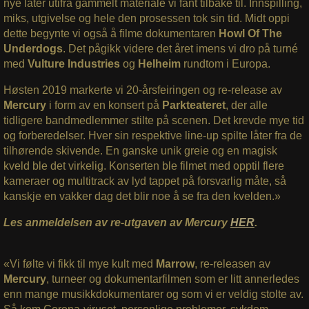
nye låter utifra gammelt materiale vi fant tilbake til. Innspilling,
miks, utgivelse og hele den prosessen tok sin tid. Midt oppi
dette begynte vi også å filme dokumentaren
Howl Of The
Underdogs
. Det pågikk videre det året imens vi dro på turné
med
Vulture Industries
og
Helheim
rundtom i Europa.
Høsten 2019 markerte vi 20-årsfeiringen og re-release av
Mercury
i form av en konsert på
Parkteateret
, der alle
tidligere bandmedlemmer stilte på scenen. Det krevde mye tid
og forberedelser. Hver sin respektive line-up spilte låter fra de
tilhørende skivende. En ganske unik greie og en magisk
kveld ble det virkelig. Konserten ble filmet med opptil flere
kameraer og multitrack av lyd tappet på forsvarlig måte, så
kanskje en vakker dag det blir noe å se fra den kvelden.»
Les anmeldelsen av re-utgaven av Mercury
HER
.
«Vi følte vi fikk til mye kult med
Marrow
, re-releasen av
Mercury
, turneer og dokumentarfilmen som er litt annerledes
enn mange musikkdokumentarer og som vi er veldig stolte av.