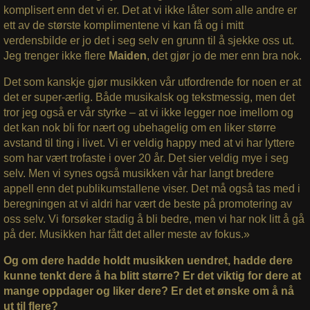
komplisert enn det vi er. Det at vi ikke låter som alle andre er
ett av de største komplimentene vi kan få og i mitt
verdensbilde er jo det i seg selv en grunn til å sjekke oss ut.
Jeg trenger ikke flere
Maiden
, det gjør jo de mer enn bra nok.
Det som kanskje gjør musikken vår utfordrende for noen er at
det er super-ærlig. Både musikalsk og tekstmessig, men det
tror jeg også er vår styrke – at vi ikke legger noe imellom og
det kan nok bli for nært og ubehagelig om en liker større
avstand til ting i livet. Vi er veldig happy med at vi har lyttere
som har vært trofaste i over 20 år. Det sier veldig mye i seg
selv. Men vi synes også musikken vår har langt bredere
appell enn det publikumstallene viser. Det må også tas med i
beregningen at vi aldri har vært de beste på promotering av
oss selv. Vi forsøker stadig å bli bedre, men vi har nok litt å gå
på der. Musikken har fått det aller meste av fokus.»
Og om dere hadde holdt musikken uendret, hadde dere
kunne tenkt dere å ha blitt større? Er det viktig for dere at
mange oppdager og liker dere? Er det et ønske om å nå
ut til flere?