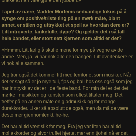
brikke at han ville gjøre den jobben.»
Tapet av nære, Madder Mortems sedvanlige fokus på å
synge om positive/triste ting på en mørk måte, blant
annet, er stilen og uttrykket et speil av hvordan dere er?
Litt introverte, tankefulle, dype? Og gjelder det i så fall
hele bandet, eller stort sett kjernen som alltid er der?
«Hmmm. Litt farlig å skulle mene for mye på vegne av de
andre. Men, ja, vi har nok alle den hangen. Litt overtenkere er
vi nok alle sammen.
Jeg tror også det kommer litt med territoriet som musiker. Når
det er sagt så er jo mye tull, fjas og ball hos oss også som jeg
har inntrykk av det er i de fleste band. For min del er det det
mørke i musikken og kunsten som oftest tiltaler meg. Det
treffer på en annen måte en gladmusikk og for mange
durakkorder. Liker så absolutt de også, men da må de være
desto mer gjennomtenkt, he-he.
Det har alltid vært slik for meg. Fra jeg var liten har alltid
mollakkorder og alvor truffet hjertet mer enn tjohei nå er det