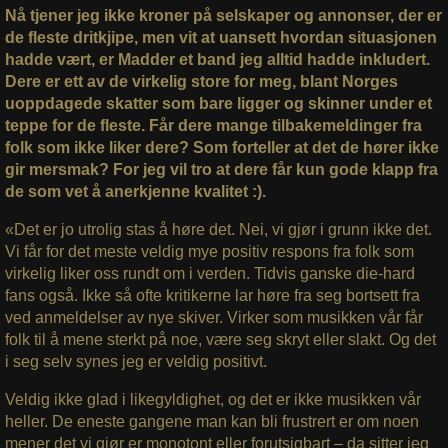
Nå tjener jeg ikke kroner på selskaper og annonser, der er
de fleste dritkjipe, men vit at uansett hvordan situasjonen
hadde vært, er Madder et band jeg alltid hadde inkludert.
Dere er ett av de virkelig store for meg, blant Norges
uoppdagede skatter som bare ligger og skinner under et
teppe for de fleste. Får dere mange tilbakemeldinger fra
folk som ikke liker dere? Som forteller at det de hører ikke
gir mersmak? For jeg vil tro at dere får kun gode klapp fra
de som vet å anerkjenne kvalitet :).
«Det er jo utrolig stas å høre det. Nei, vi gjør i grunn ikke det.
Vi får for det meste veldig mye positiv respons fra folk som
virkelig liker oss rundt om i verden. Tidvis ganske die-hard
fans også. Ikke så ofte kritikerne lar høre fra seg bortsett fra
ved anmeldelser av nye skiver. Virker som musikken vår får
folk til å mene sterkt på noe, være seg skryt eller slakt. Og det
i seg selv synes jeg er veldig positivt.
Veldig ikke glad i likegyldighet, og det er ikke musikken vår
heller. De eneste gangene man kan bli frustrert er om noen
mener det vi gjør er monotont eller forutsigbart – da sitter jeg