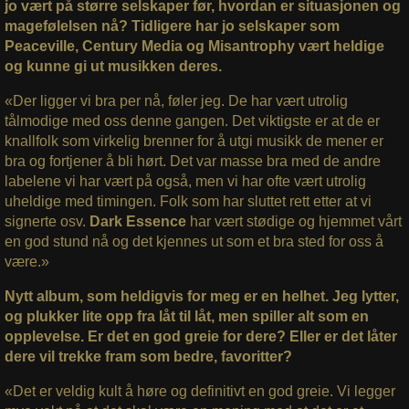
jo vært på større selskaper før, hvordan er situasjonen og
magefølelsen nå? Tidligere har jo selskaper som
Peaceville, Century Media og Misantrophy vært heldige
og kunne gi ut musikken deres.
«Der ligger vi bra per nå, føler jeg. De har vært utrolig
tålmodige med oss denne gangen. Det viktigste er at de er
knallfolk som virkelig brenner for å utgi musikk de mener er
bra og fortjener å bli hørt. Det var masse bra med de andre
labelene vi har vært på også, men vi har ofte vært utrolig
uheldige med timingen. Folk som har sluttet rett etter at vi
signerte osv.
Dark Essence
har vært stødige og hjemmet vårt
en god stund nå og det kjennes ut som et bra sted for oss å
være.»
Nytt album, som heldigvis for meg er en helhet. Jeg lytter,
og plukker lite opp fra låt til låt, men spiller alt som en
opplevelse. Er det en god greie for dere? Eller er det låter
dere vil trekke fram som bedre, favoritter?
«Det er veldig kult å høre og definitivt en god greie. Vi legger