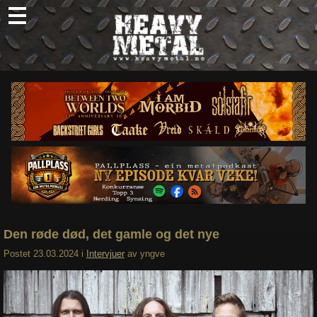
Skip
to
content
Nyheter
Omtaler
Intervjuer
Om oss
Abonner
Søk
etter:
Den røde død, det gamle og det nye
Postet
23.03.2024
i
Intervjuer
av
yngve