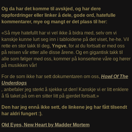
Og da har det komme til avskjed, og har dere
oppfordringer eller linker å dele, gode ord, hatefulle
kommentarer, mye og mangt er det plass til her:
«Så mye hatefullt har vi vel ikke å bidra med, selv om vi
kanskje kunne lurt seg inn i tabloidene på det viset, he-he. Vil
rette en stor takk til deg,
Yngve
, for at du fortsatt er med oss
på reisen vår etter alle disse årene. Og en gigantisk takk til
alle som følger med oss, kommer på konsertene våre og hører
på musikken vår!
For de som ikke har sett dokumentaren om oss,
Howl Of The
Underdogs
,
anbefaler jeg sterkt å sjekke ut den! Kanskje vi er litt enklere
å få taket på om en sitter litt på gjerdet fortsatt.»
Den har jeg ennå ikke sett, de linkene jeg har fått tilsendt
har aldri fungert :).
Old Eyes, New Heart by Madder Mortem