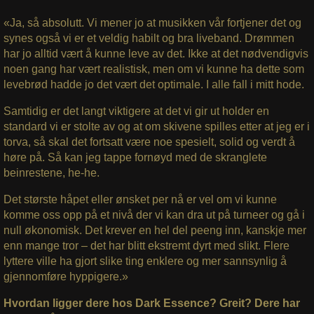
«Ja, så absolutt. Vi mener jo at musikken vår fortjener det og
synes også vi er et veldig habilt og bra liveband. Drømmen
har jo alltid vært å kunne leve av det. Ikke at det nødvendigvis
noen gang har vært realistisk, men om vi kunne ha dette som
levebrød hadde jo det vært det optimale. I alle fall i mitt hode.
Samtidig er det langt viktigere at det vi gir ut holder en
standard vi er stolte av og at om skivene spilles etter at jeg er i
torva, så skal det fortsatt være noe spesielt, solid og verdt å
høre på. Så kan jeg tappe fornøyd med de skranglete
beinrestene, he-he.
Det største håpet eller ønsket per nå er vel om vi kunne
komme oss opp på et nivå der vi kan dra ut på turneer og gå i
null økonomisk. Det krever en hel del peeng inn, kanskje mer
enn mange tror – det har blitt ekstremt dyrt med slikt. Flere
lyttere ville ha gjort slike ting enklere og mer sannsynlig å
gjennomføre hyppigere.»
Hvordan ligger dere hos Dark Essence? Greit? Dere har