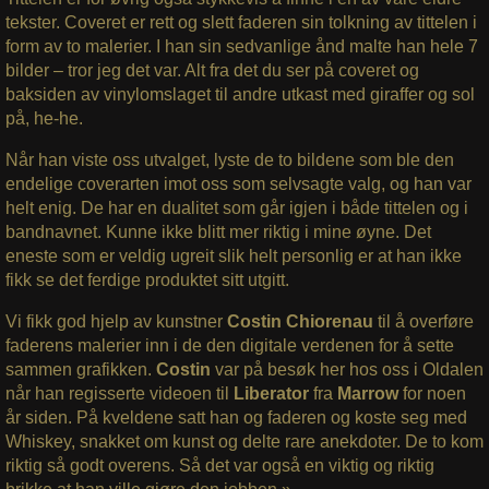
tekster. Coveret er rett og slett faderen sin tolkning av tittelen i
form av to malerier. I han sin sedvanlige ånd malte han hele 7
bilder – tror jeg det var. Alt fra det du ser på coveret og
baksiden av vinylomslaget til andre utkast med giraffer og sol
på, he-he.
Når han viste oss utvalget, lyste de to bildene som ble den
endelige coverarten imot oss som selvsagte valg, og han var
helt enig. De har en dualitet som går igjen i både tittelen og i
bandnavnet. Kunne ikke blitt mer riktig i mine øyne. Det
eneste som er veldig ugreit slik helt personlig er at han ikke
fikk se det ferdige produktet sitt utgitt.
Vi fikk god hjelp av kunstner
Costin Chiorenau
til å overføre
faderens malerier inn i de den digitale verdenen for å sette
sammen grafikken.
Costin
var på besøk her hos oss i Oldalen
når han regisserte videoen til
Liberator
fra
Marrow
for noen
år siden. På kveldene satt han og faderen og koste seg med
Whiskey, snakket om kunst og delte rare anekdoter. De to kom
riktig så godt overens. Så det var også en viktig og riktig