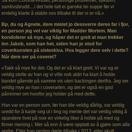
Så kom Corona-viruset, personlige problemer, sykdom,
samlivsbrudd…i det hele tatt ei ganske lei suppe før vi
endelig klarte å stable oss tilbake til der vi er nå.»
Bp, du og Agnete, dere mistet jo dessverre deres far i fjor,
en person jeg vet var viktig for Madder Mortem. Man
kondolerer så mye, og håper det er greit at man trekker
inn Jakob, som han het, siden han jo stod for
coverkunsten på sisteskiva. Hva legger dere selv i dette?
Når dere ser på coveret?
«Takk så mye for det. Og det er så klart greit. Vi var og er
veldig stolte av han og vi ville nok aldri ha klart å holde
bandet gående på samme vis uten backingen derifra. Jeg ser
veldig mye av han i coverarten, og det er også en god
påminner om hvorfor jeg holder på med dette.
Han var en person som, før han ble veldig dårlig, var veldig
uredd for å kaste seg ut i ting og mente det var veldig viktig å
spandere livet på noe en virkelig liker å holde på med og
finner mening i. Mer så enn å være opptatt av å gjøre som alle
andre. Etter han nesten døde tilbake i 2013, etter akutt