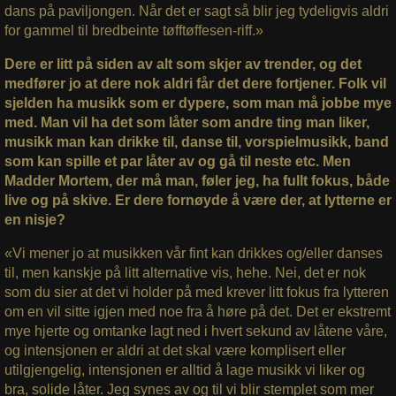
dans på paviljongen. Når det er sagt så blir jeg tydeligvis aldri
for gammel til bredbeinte tøfftøffesen-riff.»
Dere er litt på siden av alt som skjer av trender, og det
medfører jo at dere nok aldri får det dere fortjener. Folk vil
sjelden ha musikk som er dypere, som man må jobbe mye
med. Man vil ha det som låter som andre ting man liker,
musikk man kan drikke til, danse til, vorspielmusikk, band
som kan spille et par låter av og gå til neste etc. Men
Madder Mortem, der må man, føler jeg, ha fullt fokus, både
live og på skive. Er dere fornøyde å være der, at lytterne er
en nisje?
«Vi mener jo at musikken vår fint kan drikkes og/eller danses
til, men kanskje på litt alternative vis, hehe. Nei, det er nok
som du sier at det vi holder på med krever litt fokus fra lytteren
om en vil sitte igjen med noe fra å høre på det. Det er ekstremt
mye hjerte og omtanke lagt ned i hvert sekund av låtene våre,
og intensjonen er aldri at det skal være komplisert eller
utilgjengelig, intensjonen er alltid å lage musikk vi liker og
bra, solide låter. Jeg synes av og til vi blir stemplet som mer