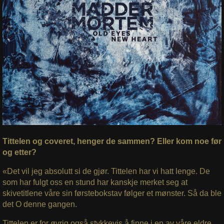
Tittelen og coveret, henger de sammen? Eller kom noe før
og etter?
«Det vil jeg absolutt si de gjør. Tittelen har vi hatt lenge. De
som har fulgt oss en stund har kanskje merket seg at
skivetitlene våre sin førstebokstav følger et mønster. Så da ble
det O denne gangen.
Tittelen er for øvrig også stykkevis å finne i en av våre eldre