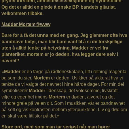
prydet forsiden, anmeldelsesseksjonen og nyhetsbiten.
Og det er alltid en glede å ønske BP, bandets gitarist,
velkommen tilbake.
Madder Mortem@www
Bare for å få det unna med en gang. Jeg glemmer ofte hva
bandnavn betyr, man blir bare vant til å si de forskjellige
uten å alltid tenke på betydning. Madder er vel fra
planteriket, mortem er jo døden, hva legger dere selv i
navnet?
«
Madder
er en farge på rødtoneskalaen, litt i retning magenta
og som du sier,
Mortem
er døden. Usikker på akkurat hva vi
tenkte da vi valgte det navnet i hine hårde dager. For min del
symboliserer
Madder
lidenskap, det voldsomme, livskraft,
vilje og egenhet imens
Mortem
er døden, alvoret og det
mindre greie på veien dit. Som i musikken vår er bandnavnet
på sett og vis kontrasten mellom ytterpunktene. Liv og død om
en skal være litt stor på det.»
Store ord, med som man tar seriøst når man hører