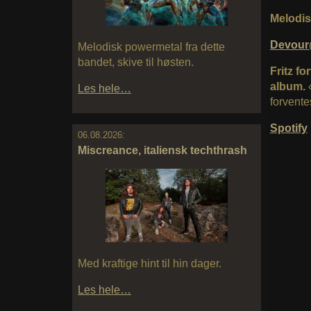
Melodis
Devour
Melodisk powermetal fra dette
bandet, skive til høsten.
Fritz fo
album.
«
Les hele…
forvente
Spotify
06.08.2026:
Miscreance, italiensk techthrash
Med kraftige hint til hin dager.
Les hele…