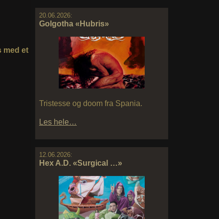
20.06.2026:
Golgotha «Hubris»
es med et
Tristesse og doom fra Spania.
Les hele…
12.06.2026:
Hex A.D. «Surgical …»