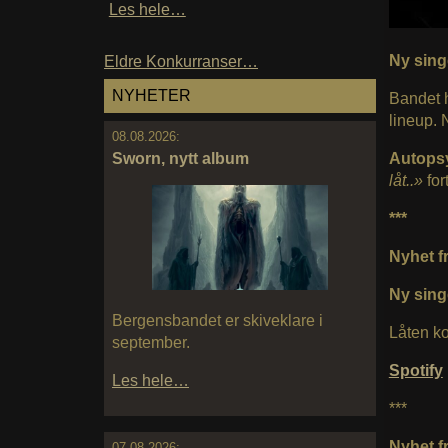
Les hele…
Ny sing
Eldre Konkurranser…
NYHETER
Bandet 
lineup. 
08.08.2026:
Sworn, nytt album
Autops
låt..»
for
***
Nyhet fr
Ny singe
Bergensbandet er skiveklare i
Låten ko
september.
Spotify
Les hele…
***
Nyhet f
07.08.2026: