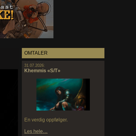
OMTALER
31.07.2026:
Khemmis «S/T»
En verdig oppfølger.
Les hele…