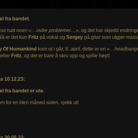
el fra bandet.
har hatt noen
«…indre problemer…»,
og det har skjedd endringe
Nå er det kun
Fritz
på vokal og
Sergey
på gitar som utgjør mass
y Of Humankind
kom ut i går, 8. april, dette er en
«…headbangv
teller
Fritz
, og det er bare å skru opp og spille høyt!
a 10.12.23:
l fra bandet er ute.
m for en liten måned siden, sjekk ut!
ra 30.05.23
: