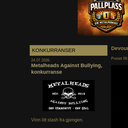
Devour
KONKURRANSER
Postet
09
24.07.2026:
Metalheads Against Bullying,
konkurranse
Vinn litt stash fra gjengen.