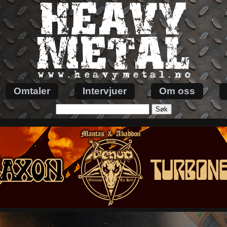
Omtaler
Intervjuer
Om oss
Søk
etter: