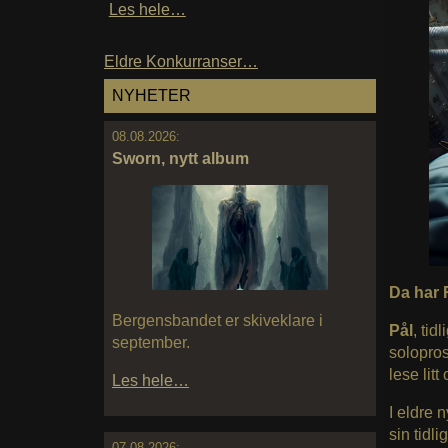
Les hele…
Eldre Konkurranser…
NYHETER
08.08.2026:
Sworn, nytt album
Da har 
Bergensbandet er skiveklare i
Pål
, tidl
september.
solopros
lese lit
Les hele…
I eldre 
sin tidl
07.08.2026: