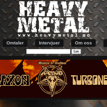
Omtaler
Intervjuer
Om oss
Søk
etter: