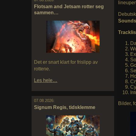
lineupe
Flotsam and Jetsam rotter seg
sammen…
Debutsk
Sounds
Tracklis
Da
Wo
Ex
So
Det er snart klart for frislipp av
Go
rottene.
Se
Ho
Les hele…
Cr
Cy
In
07.08.2026:
Bilder, f
Signum Regis, tidsklemme