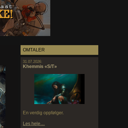
OMTALER
31.07.2026:
Khemmis «S/T»
En verdig oppfølger.
Les hele…