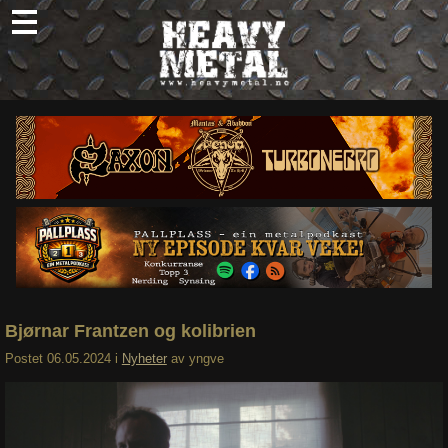
Skip
to
content
Nyheter
Omtaler
Intervjuer
Om oss
Abonner
Søk
etter:
Bjørnar Frantzen og kolibrien
Postet
06.05.2024
i
Nyheter
av
yngve