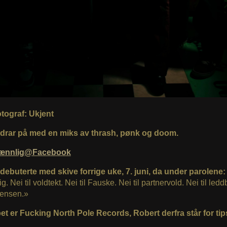
otograf: Ukjent
drar på med en miks av thrash, pønk og doom.
ænnlig@Facebook
debuterte med skive forrige uke, 7. juni, da under parolene:
rig. Nei til voldtekt. Nei til Fauske. Nei til partnervold. Nei til led
mensen.»
et er Fucking North Pole Records, Robert derfra står for tip