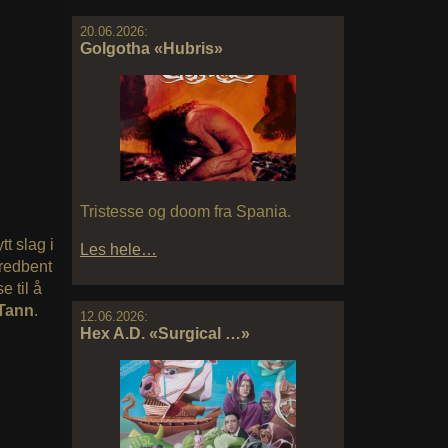
20.06.2026:
Golgotha «Hubris»
Tristesse og doom fra Spania.
tt slag i
Les hele…
bredbent
 til å
Tann
.
12.06.2026:
Hex A.D. «Surgical …»