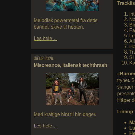
Tracklis
Int
Na
Melodisk powermetal fra dette
Bl
bandet, skive til høsten.
Fa
Le
Les hele…
Al
Ha
Tr
Si
06.08.2026:
Ka
Miscreance, italiensk techthrash
«
Barne
trynet.
sjanger 
presente
Håper de
Lineup
:
Med kraftige hint til hin dager.
Ma
Les hele…
Lu
He