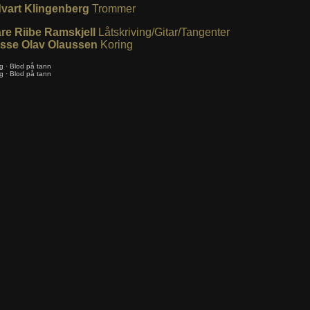
vart Klingenberg
Trommer
re Riibe Ramskjell
Låtskriving/Gitar/Tangenter
sse Olav Olaussen
Koring
g
·
Blod på tann
g
·
Blod på tann