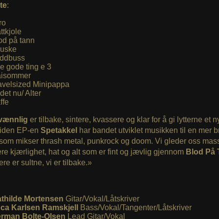
te
:
ro
ttkjole
od på tann
uske
ddbuss
le gode ting e 3
isommer
avelsized Minipappa
 det nu/ Alter
ffe
vænnlig
er tilbake, sintere, kvassere og klar for å gi lytterne et ny
 Siden EP-en
Spetakkel
har bandet utviklet musikken til en mer 
som mikser thrash metal, punkrock og doom. Vi gleder oss masse
re kjærlighet, hat og alt som er fint og jævlig gjennom
Blod På 
re er sultne, vi er tilbake.»
thilde Mortensen
Gitar/Vokal/Låtskriver
ca Karlsen Ramskjell
Bass/Vokal/Tangenter/Låtskriver
rman Bolte-Olsen
Lead Gitar/Vokal