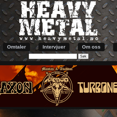
Omtaler
Intervjuer
Om oss
Søk
etter: