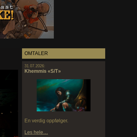
OMTALER
31.07.2026:
Khemmis «S/T»
En verdig oppfølger.
Les hele…