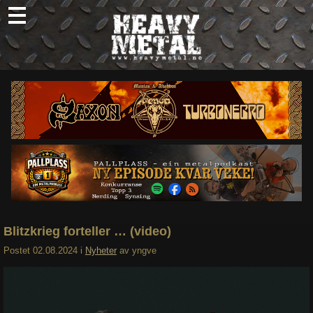
Skip
to
content
Nyheter
Omtaler
Intervjuer
Om oss
Abonner
Søk
etter:
Blitzkrieg forteller … (video)
Postet
02.08.2024
i
Nyheter
av
yngve