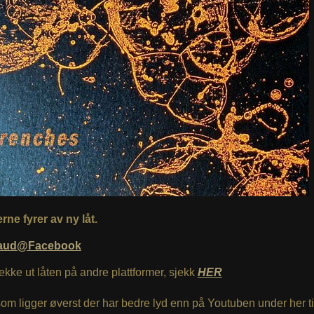
ne fyrer av ny låt.
aud@Facebook
jekke ut låten på andre plattformer, sjekk
HER
som ligger øverst der har bedre lyd enn på Youtuben under her til