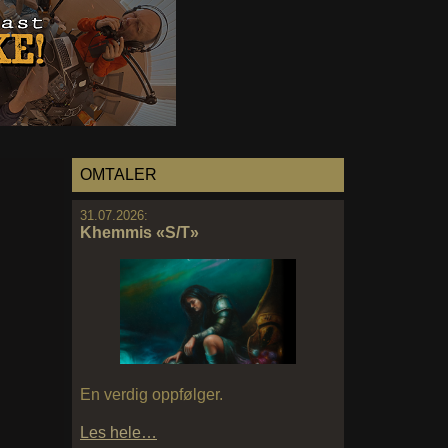
OMTALER
31.07.2026:
Khemmis «S/T»
En verdig oppfølger.
Les hele…