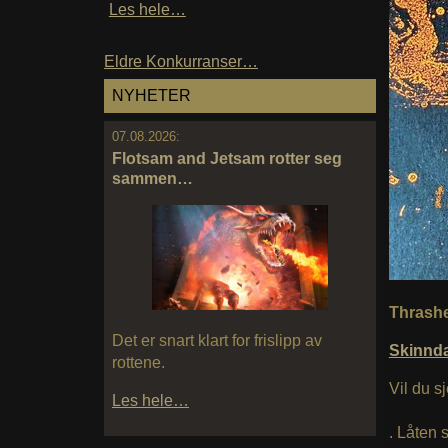
Les hele…
Eldre Konkurranser…
NYHETER
07.08.2026:
Flotsam and Jetsam rotter seg
sammen…
Thrasher
Det er snart klart for frislipp av
Skinnd
rottene.
Vil du s
Les hele…
. Låten 