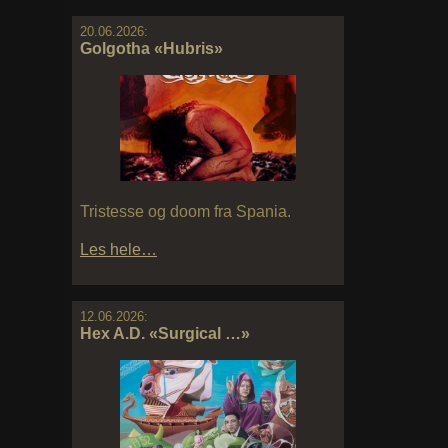
20.06.2026:
Golgotha «Hubris»
Tristesse og doom fra Spania.
Les hele…
12.06.2026:
Hex A.D. «Surgical …»