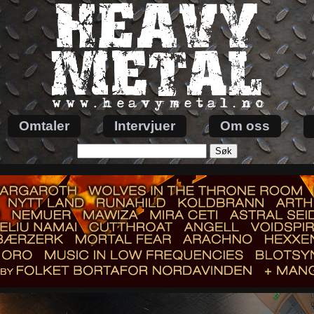
Omtaler
Intervjuer
Om oss
Søk
etter: