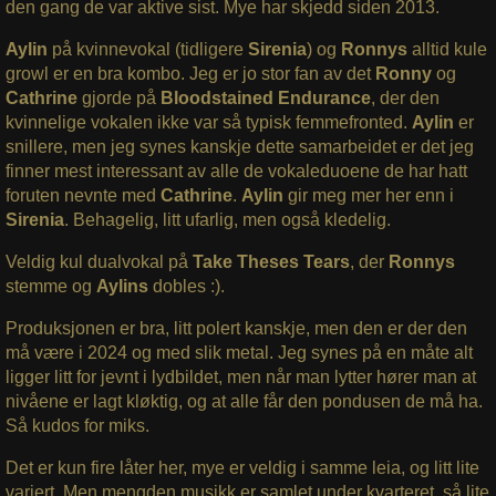
den gang de var aktive sist. Mye har skjedd siden 2013.
Aylin
på kvinnevokal (tidligere
Sirenia
) og
Ronnys
alltid kule
growl er en bra kombo. Jeg er jo stor fan av det
Ronny
og
Cathrine
gjorde på
Bloodstained Endurance
, der den
kvinnelige vokalen ikke var så typisk femmefronted.
Aylin
er
snillere, men jeg synes kanskje dette samarbeidet er det jeg
finner mest interessant av alle de vokaleduoene de har hatt
foruten nevnte med
Cathrine
.
Aylin
gir meg mer her enn i
Sirenia
. Behagelig, litt ufarlig, men også kledelig.
Veldig kul dualvokal på
Take Theses Tears
, der
Ronnys
stemme og
Aylins
dobles :).
Produksjonen er bra, litt polert kanskje, men den er der den
må være i 2024 og med slik metal. Jeg synes på en måte alt
ligger litt for jevnt i lydbildet, men når man lytter hører man at
nivåene er lagt kløktig, og at alle får den pondusen de må ha.
Så kudos for miks.
Det er kun fire låter her, mye er veldig i samme leia, og litt lite
variert. Men mengden musikk er samlet under kvarteret, så lite