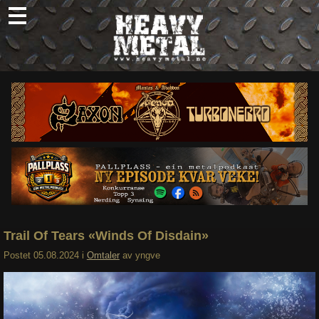
Skip
to
content
Nyheter
Omtaler
Intervjuer
Om oss
Abonner
Søk
etter:
Trail Of Tears «Winds Of Disdain»
Postet
05.08.2024
i
Omtaler
av
yngve