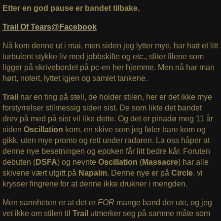
Etter en god pause er bandet tilbake.
Trail Of Tears@Facebook
Nå kom denne ut i mai, men siden jeg lytter mye, har hatt et litt
turbulent stykke liv med jobbskifte og etc., sliter filene som
ligger på skrivebordet på pc-en her hjemme. Men nå har man
hørt, notert, lyttet igjen og samlet tankene.
Trail
har en ting på stell, de holder stilen, her er det ikke mye
forstyrrelser stilmessig siden sist. De som likte det bandet
drev på med på sist vil like dette. Og det er pinadø meg 11 år
siden
Oscillation
kom, en skive som jeg føler bare kom og
gikk, uten mye promo og rett under radaren. La oss håper at
denne nye besetningen og epoken får litt bedre kår. Foruten
debuten (
DSFA
) og nevnte
Oscillation
(
Massacre
) har alle
skivene vært utgitt på
Napalm
. Denne nye er på
Circle
, vi
krysser fingrene for at denne ikke drukner i mengden.
Men sannheten er at det er
FOR
mange band der ute, og jeg
vet ikke om stilen til
Trail
utmerker seg på samme måte som