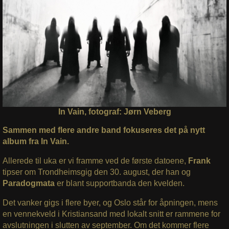
In Vain, fotograf: Jørn Veberg
Sammen med flere andre band fokuseres det på nytt
album fra In Vain.
Allerede til uka er vi framme ved de første datoene,
Frank
tipser om Trondheimsgig den 30. august, der han og
Paradogmata
er blant supportbanda den kvelden.
Det vanker gigs i flere byer, og Oslo står for åpningen, mens
en vennekveld i Kristiansand med lokalt snitt er rammene for
avslutningen i slutten av september. Om det kommer flere