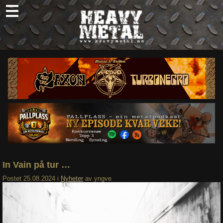
Skip
to
content
Nyheter
Omtaler
Intervjuer
Om oss
Abonner
Søk
etter:
In Vain på tur …
Postet
25.08.2024
i
Nyheter
av
yngve