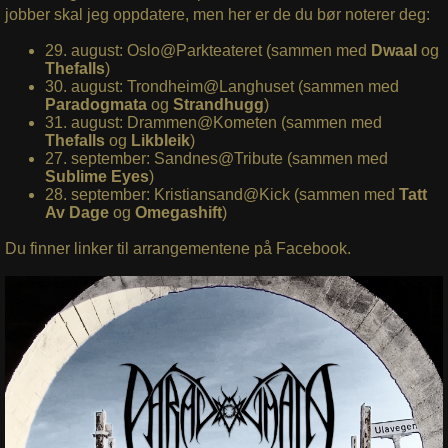
jobber skal jeg oppdatere, men her er de du bør noterer deg:
29. august: Oslo@Parkteateret (sammen med
Dwaal
og
Thefalls
)
30. august: Trondheim@Langhuset (sammen med
Paradogmata
og
Strandhugg
)
31. august: Drammen@Kometen (sammen med
Thefalls
og
Likbleik
)
27. september: Sandnes@Tribute (sammen med
Sublime
Eyes
)
28. september: Kristiansand@Kick (sammen med
Tatt
Av Dage
og
Omegashift
)
Du finner linker til arrangementene på Facebook.