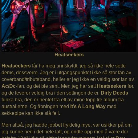
Heatseekers
Heatseekers
får ha meg unnskyldt, jeg så ikke hele sette
dems, dessverre. Jeg er i utgangspunktet ikke så stor fan av
coverband/tributeband, heller er jeg ikke en veldig stor fan av
Ac/Dc
-fan, og det ble sent. Men jeg har sett
Heatseekers
før,
og de leverer veldig bra i den settingen de er.
Dirty Deeds
funka bra, den er hentet fra ett av mine topp tre album fra
australierne. Og åpningen med
It’s A Long Way
med
sekkepipe kan ikke slå feil.
Men altså, jeg hadde jobbet fryktelig mye, var usikker på om
jeg kunne ned i det hele tatt, og endte opp med å være der