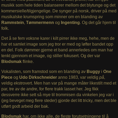
musikk som hele tiden balanserer mellom det blytunge og det
kommersielle/tilgjengelige. De synger på norsk, driver på med
musikalske krumspring som minner om en blanding av
Rammstein
,
Tømmermenn
og
Ingenting
. Og det går hjem til
folk.
Det å se fem voksne karer i kilt pirrer ikke meg, hehe, men de
har et samlet image som jeg tror er med og løfter bandet opp
en del. Folk dømmer gjerne et band annerledes om man har
tenkt gjennom et image, og stiller fokusert. Og der var
Blodsmak
flinke.
Vokalisten, som framstod som en blanding av
Buggy
i
One
Piece
og
Udo Dirkschneider
anno 1983, var veldig
på
,
veldig ekstrovert. Men han var på mange måter likestilt med et
par, tre av de andre, for flere trakk lasset her. Jeg fikk
dessverre ikke sett så mye til trommisen da vinkelen jeg var i
(jeg beveget meg flere steder) gjorde det litt tricky, men det ble
utført godt arbeid der bak.
Blodsmak
har, om ikke alle, de fleste forutsetningene til å