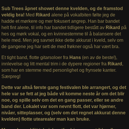
Sub Trees åpnet showet denne kvelden, og de framstod
veldig bra!
Med
Rikard
alene på vokalbiten følte jeg de
hadde et mørkere og mer fokusert angrep. Han bar bandet
helt fint alene, til info har bandet tidligere bestått av
Rikard
på
hes og mørk vokal, og en kvinnestemme til å balansere det
hele med. Men jeg savnet ikke dette akkurat i kveld, selv om
de gangene jeg har sett de med frøkner også har vært bra.
Et tight band, flotte gitarsoloer fra
Hans
(en av de beste!),
innlevelse og litt mental trim i de dypere regioner fra
Rikard
,
som har en stemme med personlighet og frynsete kanter.
Særpreg!
Dette var altså første gang festivalen ble arrangert, og det
hele var se fett at jeg både vil komme neste år om det blir
noe, og spille selv om det en gang passer, eller se andre
band der. Lokalet var som nevnt flott, det var hjørner,
nivåer, sitteplasser, og (selv om det regnet akkurat denne
kvelden) flotte utearealer man kan bruke.