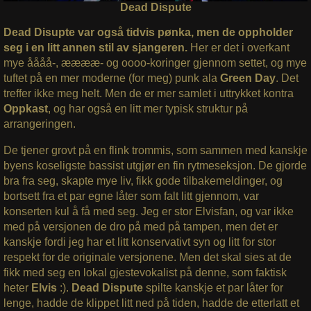
Dead Dispute
Dead Disupte var også tidvis pønka, men de oppholder
seg i en litt annen stil av sjangeren.
Her er det i overkant
mye åååå-, ææææ- og oooo-koringer gjennom settet, og mye
tuftet på en mer moderne (for meg) punk ala
Green Day
. Det
treffer ikke meg helt. Men de er mer samlet i uttrykket kontra
Oppkast
, og har også en litt mer typisk struktur på
arrangeringen.
De tjener grovt på en flink trommis, som sammen med kanskje
byens koseligste bassist utgjør en fin rytmeseksjon. De gjorde
bra fra seg, skapte mye liv, fikk gode tilbakemeldinger, og
bortsett fra et par egne låter som falt litt gjennom, var
konserten kul å få med seg. Jeg er stor Elvisfan, og var ikke
med på versjonen de dro på med på tampen, men det er
kanskje fordi jeg har et litt konservativt syn og litt for stor
respekt for de originale versjonene. Men det skal sies at de
fikk med seg en lokal gjestevokalist på denne, som faktisk
heter
Elvis
:).
Dead Dispute
spilte kanskje et par låter for
lenge, hadde de klippet litt ned på tiden, hadde de etterlatt et