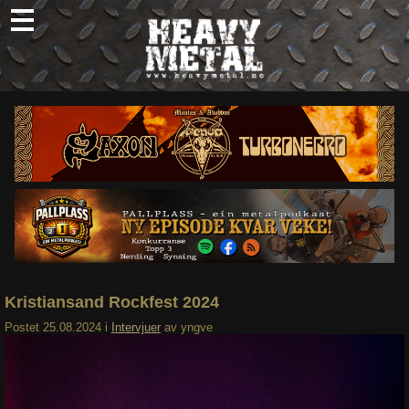
Skip
to
content
Nyheter
Omtaler
Intervjuer
Om oss
Abonner
Søk
etter:
Kristiansand Rockfest 2024
Postet
25.08.2024
i
Intervjuer
av
yngve