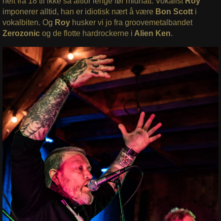
helt fra 18 til ikke så altfor lenge før midnatt. Vokalist
Roy
imponerer alltid, han er idiotisk nært å være
Bon Scott
i
vokalbiten. Og
Roy
husker vi jo fra groovemetalbandet
Zerozonic
og de flotte hardrockerne i
Alien Ken
.