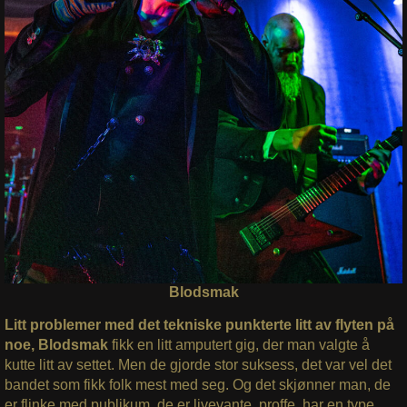
Blodsmak
Litt problemer med det tekniske punkterte litt av flyten på
noe, Blodsmak
fikk en litt amputert gig, der man valgte å
kutte litt av settet. Men de gjorde stor suksess, det var vel det
bandet som fikk folk mest med seg. Og det skjønner man, de
er flinke med publikum, de er livevante, proffe, har en type