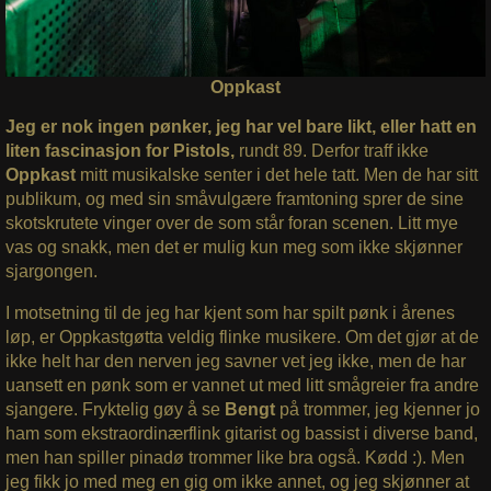
Oppkast
Jeg er nok ingen pønker, jeg har vel bare likt, eller hatt en
liten fascinasjon for Pistols,
rundt 89. Derfor traff ikke
Oppkast
mitt musikalske senter i det hele tatt. Men de har sitt
publikum, og med sin småvulgære framtoning sprer de sine
skotskrutete vinger over de som står foran scenen. Litt mye
vas og snakk, men det er mulig kun meg som ikke skjønner
sjargongen.
I motsetning til de jeg har kjent som har spilt pønk i årenes
løp, er Oppkastgøtta veldig flinke musikere. Om det gjør at de
ikke helt har den nerven jeg savner vet jeg ikke, men de har
uansett en pønk som er vannet ut med litt smågreier fra andre
sjangere. Fryktelig gøy å se
Bengt
på trommer, jeg kjenner jo
ham som ekstraordinærflink gitarist og bassist i diverse band,
men han spiller pinadø trommer like bra også. Kødd :). Men
jeg fikk jo med meg en gig om ikke annet, og jeg skjønner at