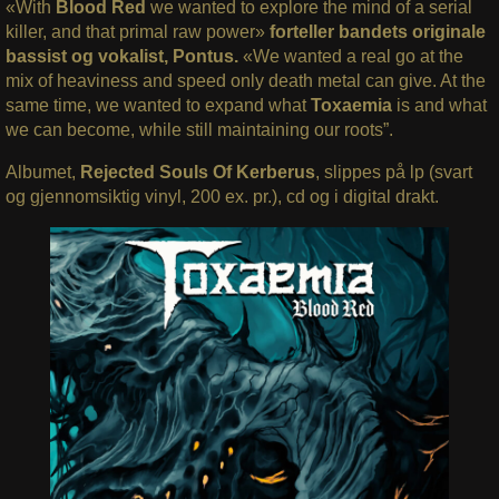
«With
Blood Red
we wanted to explore the mind of a serial
killer, and that primal raw power»
forteller bandets originale
bassist og vokalist, Pontus.
«We wanted a real go at the
mix of heaviness and speed only death metal can give. At the
same time, we wanted to expand what
Toxaemia
is and what
we can become, while still maintaining our roots”.
Albumet,
Rejected Souls Of Kerberus
, slippes på lp (svart
og gjennomsiktig vinyl, 200 ex. pr.), cd og i digital drakt.