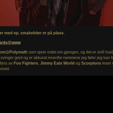
r med ep, smakebiter er på plass.
eards@www
om
@
Polymath
som sprer ordet om gjengen, og det er snill har
svinger greit og er akkurat innenfor rammene jeg føler jeg kan 
 fans av
Foo Fighters
,
Jimmy Eats World
og
Scorpions
leser v
rivet.