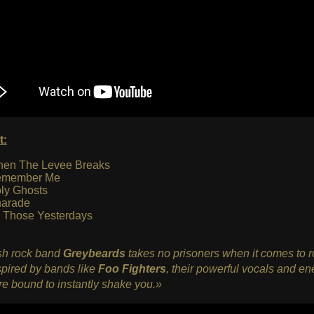
t:
en The Levee Breaks
member Me
ly Ghosts
arade
l Those Yesterdays
h rock band
Greybeards
takes no prisoners when it comes to 
spired by bands like
Foo Fighters
, their powerful vocals and en
e bound to instantly shake you.»