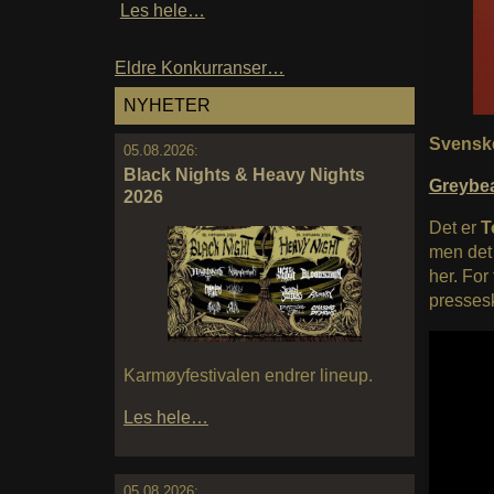
Les hele…
Eldre Konkurranser…
NYHETER
Svenske
05.08.2026:
Black Nights & Heavy Nights
Greyb
2026
Det er
T
men det 
her. For
pressesk
Karmøyfestivalen endrer lineup.
Les hele…
05.08.2026: