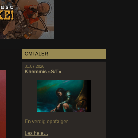
OMTALER
31.07.2026:
Khemmis «S/T»
En verdig oppfølger.
Les hele…