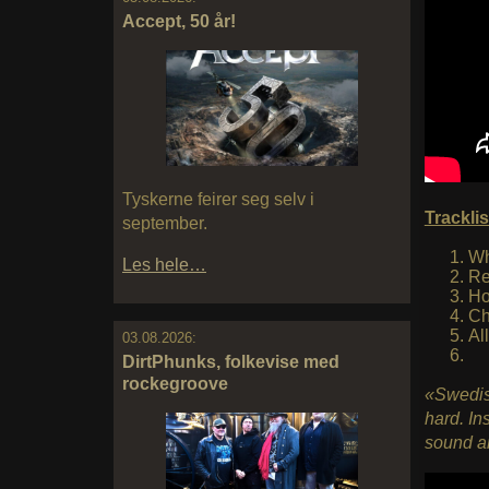
Accept, 50 år!
Tyskerne feirer seg selv i
Tracklis
september.
Wh
Les hele…
Re
Ho
Ch
Al
03.08.2026:
DirtPhunks, folkevise med
rockegroove
«Swedis
hard. In
sound ar