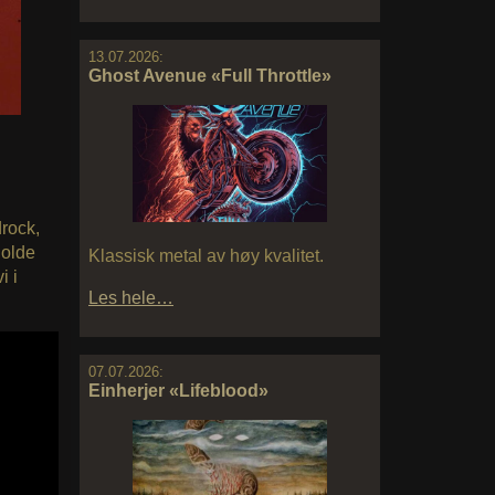
13.07.2026:
Ghost Avenue «Full Throttle»
drock,
holde
Klassisk metal av høy kvalitet.
i i
Les hele…
07.07.2026:
Einherjer «Lifeblood»