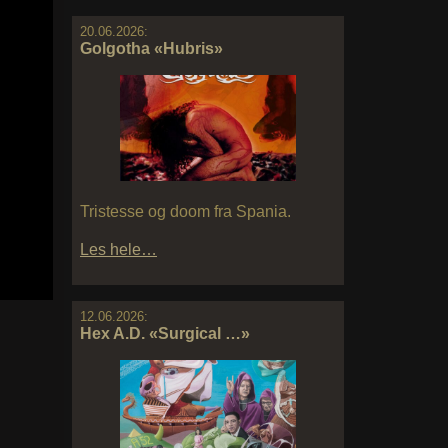
20.06.2026:
Golgotha «Hubris»
Tristesse og doom fra Spania.
Les hele…
12.06.2026:
Hex A.D. «Surgical …»