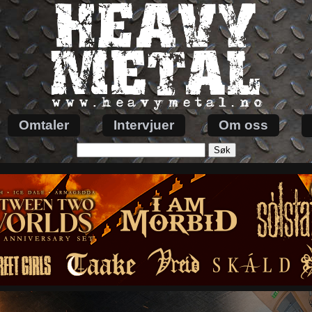
Omtaler
Intervjuer
Om oss
Søk
etter: