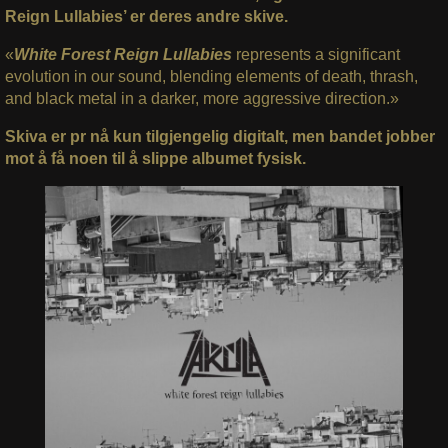
Reign Lullabies’ er deres andre skive.
«
White Forest Reign Lullabies
represents a significant
evolution in our sound, blending elements of death, thrash,
and black metal in a darker, more aggressive direction.»
Skiva er pr nå kun tilgjengelig digitalt, men bandet jobber
mot å få noen til å slippe albumet fysisk.