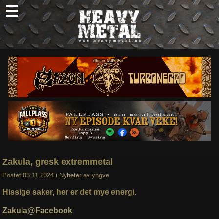
Skip
to
content
Nyheter
Omtaler
Intervjuer
Om oss
Abonner
Søk
etter:
Zakula, gresk extremmetal
Postet
03.11.2024
i
Nyheter
av
yngve
Hissige saker, her er det mye energi.
Zakula@Facebook