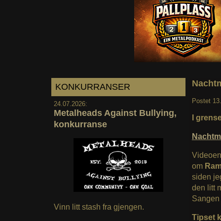
Nachtm
KONKURRANSER
Postet
13
24.07.2026:
Metalheads Against Bullying,
I grense
konkurranse
Nachtm
Videoen 
om
Ram
siden je
den litt
Sangen e
Vinn litt stash fra gjengen.
Tipset