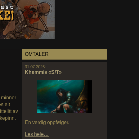
OMTALER
31.07.2026:
Khemmis «S/T»
m minner
sielt
telitt av
kepinn.
En verdig oppfølger.
Les hele…