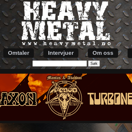
Omtaler
Intervjuer
Om oss
Søk
etter: