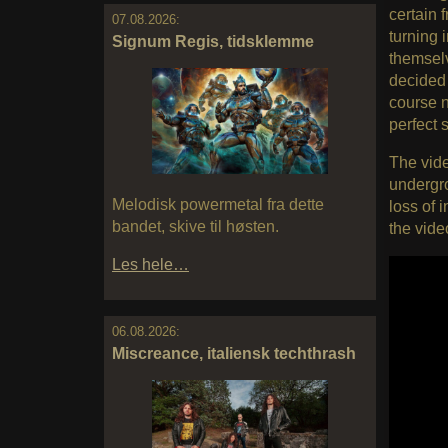
certain 
07.08.2026:
turning 
Signum Regis, tidsklemme
themsel
decided 
course n
perfect s
The vide
undergro
Melodisk powermetal fra dette
loss of 
bandet, skive til høsten.
the vide
Les hele…
06.08.2026:
Miscreance, italiensk techthrash