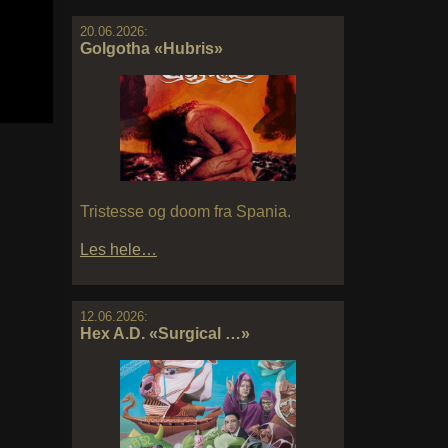
20.06.2026:
Golgotha «Hubris»
Tristesse og doom fra Spania.
Les hele…
12.06.2026:
Hex A.D. «Surgical …»