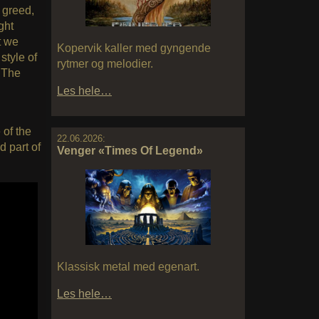
 greed,
ght
t we
Kopervik kaller med gyngende
style of
rytmer og melodier.
. The
Les hele…
 of the
22.06.2026:
d part of
Venger «Times Of Legend»
Klassisk metal med egenart.
Les hele…