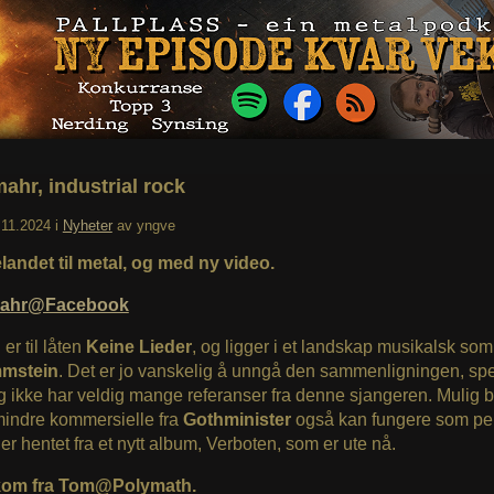
ahr, industrial rock
.11.2024
i
Nyheter
av
yngve
landet til metal, og med ny video.
ahr@Facebook
er til låten
Keine Lieder
, og ligger i et landskap musikalsk so
mstein
. Det er jo vanskelig å unngå den sammenligningen, spe
g ikke har veldig mange referanser fra denne sjangeren. Mulig bit
 mindre kommersielle fra
Gothminister
også kan fungere som pe
r hentet fra et nytt album, Verboten, som er ute nå.
 kom fra Tom@Polymath.