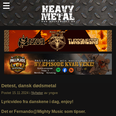
Skip
to
content
Nyheter
Omtaler
Intervjuer
Om oss
Abonner
Søk
etter:
Detest, dansk dødsmetal
Postet
15.11.2024
i
Nyheter
av
yngve
Lyricvideo fra danskene i dag, enjoy!
Det er Fernando@Mighty Music som tipser.