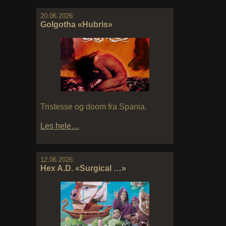
20.06.2026:
Golgotha «Hubris»
Tristesse og doom fra Spania.
Les hele…
12.06.2026:
Hex A.D. «Surgical …»