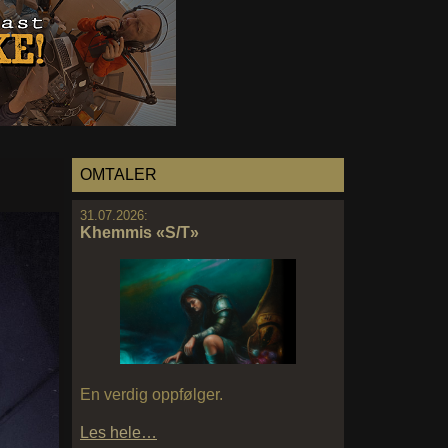
OMTALER
31.07.2026:
Khemmis «S/T»
En verdig oppfølger.
Les hele…