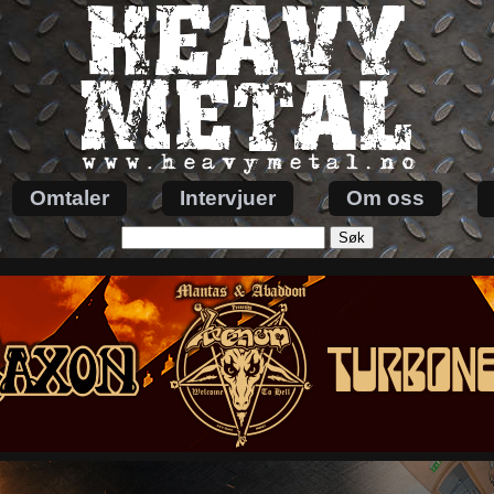
Omtaler
Intervjuer
Om oss
Søk
etter: