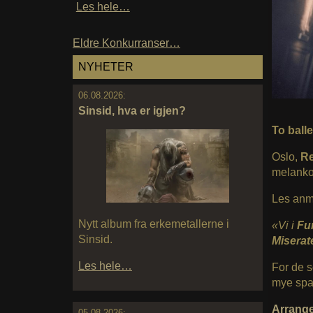
Les hele…
Eldre Konkurranser…
NYHETER
06.08.2026:
Sinsid, hva er igjen?
To ball
Oslo,
Re
melankol
Les anm
Nytt album fra erkemetallerne i
«Vi i
Fu
Sinsid.
Misera
Les hele…
For de s
mye spal
Arrang
05.08.2026: