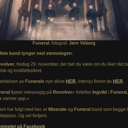
Funeral
, fotograf:
Jørn Veberg
efete band tynger ned stemningen.
volver
, fredag 29. november, der bør du være om du liker det tu
sk og kvalitetssikret.
eldelsen av
Funerals
nye skive
HER
, intervju finner du
HER
.
neral
kjører releasegig på
Revolver
«
forteller
Ingvild
i
Funeral
te
varmer opp.»
om har fulgt med her, er
Miserate
og
Funeral
band som begge ha
teplass. Og vel fortjent.
emnetet på Facebook