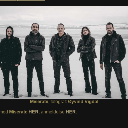
Miserate
, fotograf:
Øyvind Vigdal
u med
Miserate
HER
, anmeldelse
HER
.