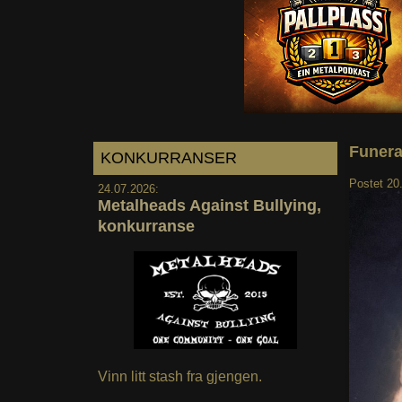
Funeral
KONKURRANSER
Postet
20
24.07.2026:
Metalheads Against Bullying,
konkurranse
Vinn litt stash fra gjengen.