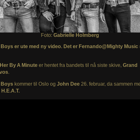
Foto:
Gabrielle Holmberg
c Boys er ute med ny video. Det er Fernando@Mighty Music
Her By A Minute
er hentet fra bandets til nå siste skive,
Grand
ivos
.
c Boys
kommer til Oslo og
John Dee
26. februar, da sammen m
e
H.E.A.T.