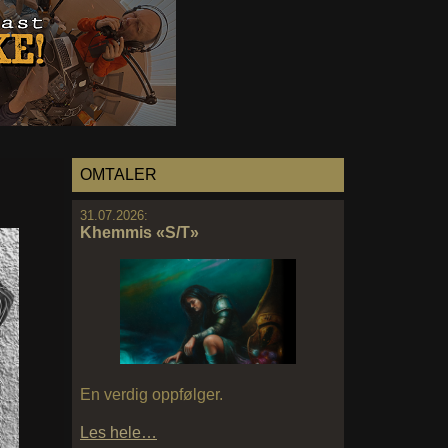
OMTALER
31.07.2026:
Khemmis «S/T»
En verdig oppfølger.
Les hele…