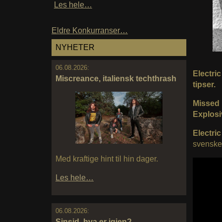
Les hele…
Eldre Konkurranser…
NYHETER
06.08.2026:
Electri
Miscreance, italiensk techthrash
tipser.
Missed 
Explos
Electri
svensk
Med kraftige hint til hin dager.
Les hele…
06.08.2026:
Sinsid, hva er igjen?