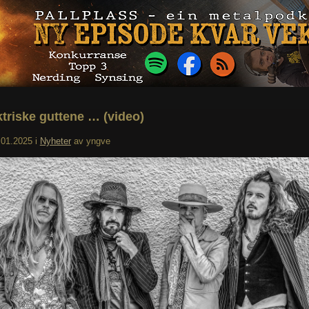
ktriske guttene … (video)
.01.2025
i
Nyheter
av
yngve