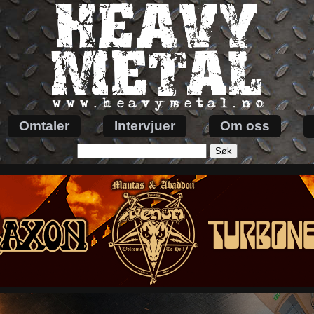
Omtaler
Intervjuer
Om oss
Søk
etter: