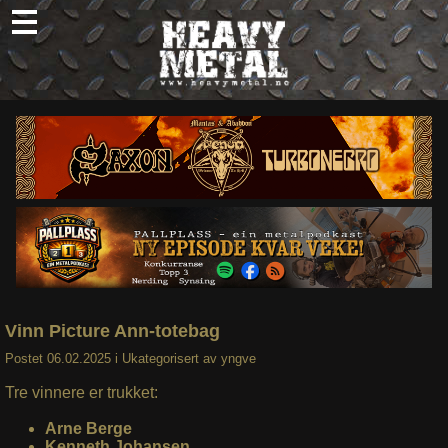
Skip
to
content
Nyheter
Omtaler
Intervjuer
Om oss
Abonner
Søk
etter:
Vinn Picture Ann-totebag
Postet
06.02.2025
i
Ukategorisert
av
yngve
Tre vinnere er trukket:
Arne Berge
Kenneth Johansen