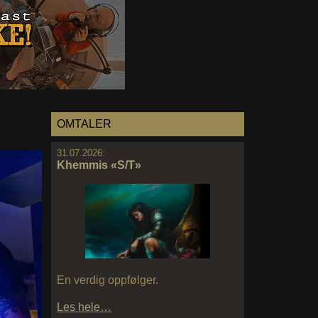
OMTALER
31.07.2026:
Khemmis «S/T»
En verdig oppfølger.
Les hele…