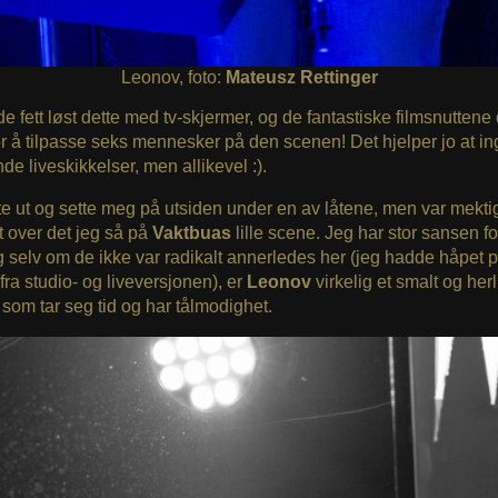
Leonov, foto:
Mateusz Rettinger
 fett løst dette med tv-skjermer, og de fantastiske filmsnuttene
r å tilpasse seks mennesker på den scenen! Det hjelper jo at in
de liveskikkelser, men allikevel :).
e ut og sette meg på utsiden under en av låtene, men var mekti
 over det jeg så på
Vaktbuas
lille scene. Jeg har stor sansen f
g selv om de ikke var radikalt annerledes her (jeg hadde håpet på
 fra studio- og liveversjonen), er
Leonov
virkelig et smalt og her
å som tar seg tid og har tålmodighet.