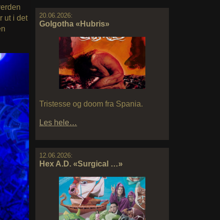
verden
20.06.2026:
ut i det
Golgotha «Hubris»
en
Tristesse og doom fra Spania.
Les hele…
12.06.2026:
Hex A.D. «Surgical …»