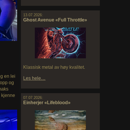
13.07.2026:
Ghost Avenue «Full Throttle»
Klassisk metal av høy kvalitet.
g en lei
Les hele…
t opp og
 maks
å kjenne
07.07.2026:
Einherjer «Lifeblood»