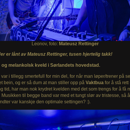
Leonov, foto:
Mateusz Rettinger
der er lånt av Mateusz Rettinger, tusen hjertelig takk!
 og melankolsk kveld i Sørlandets hovedstad.
var i tillegg smertefull for min del, for når man løper/trener på se
et bein, og er så dum at man stiller opp på
Vaktbua
for å stå ret
ng tid, har man nok krydret kvelden med det som trengs for å få
g. Musikken til begge band var med et tungt slør av tristesse, så 
vondter var kanskje den optimale settingen? :).