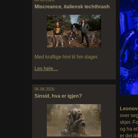
Miscreance, italiensk techthrash
Med kraftige hint til hin dager.
Les hele…
06.08.2026:
Sinsid, hva er igjen?
Leonov 
over se
skjer. F
og ha et
er det ik