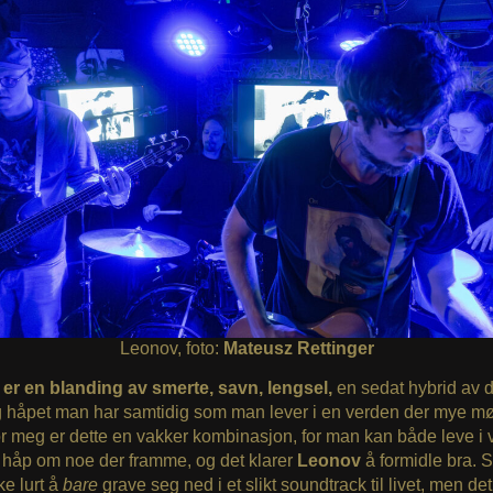
Leonov, foto:
Mateusz Rettinger
er en blanding av smerte, savn, lengsel,
en sedat hybrid av d
g håpet man har samtidig som man lever i en verden der mye mø
or meg er dette en vakker kombinasjon, for man kan både leve i
 håp om noe der framme, og det klarer
Leonov
å formidle bra. 
ke lurt å
bare
grave seg ned i et slikt soundtrack til livet, men det