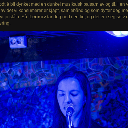
odt å bli dynket med en dunkel musikalsk balsam av og til, i en 
av det vi konsumerer er kjapt, samlebånd og som dytter deg mer 
vi jo står i. Så,
Leonov
tar deg ned i en tid, og det er i seg selv 
ring.