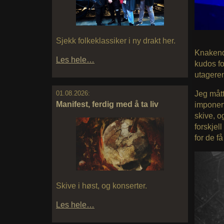
Sjekk folkeklassiker i ny drakt her.
Knakende
Les hele…
kudos fo
utageren
Jeg mått
01.08.2026:
Manifest, ferdig med å ta liv
imponert
skive, o
forskjell
for de f
Skive i høst, og konserter.
Les hele…