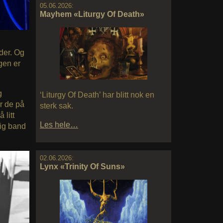
05.06.2026:
Mayhem «Liturgy Of Death»
 der. Og
gen er
g
‘Liturgy Of Death’ har blitt nok en
or de på
sterk sak.
 litt
Les hele…
lig band
02.06.2026:
Lynx «Trinity Of Suns»