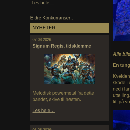
Les hele…
Eldre Konkurranser…
NYHETER
07.08.2026:
Signum Regis, tidsklemme
Alle bil
En tung
Kvelden 
skade i 
ned i la
Melodisk powermetal fra dette
uttellin
bandet, skive til høsten.
litt på 
Les hele…
06.08.2026: