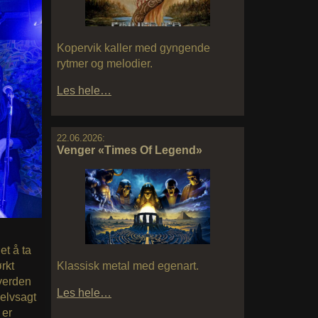
Kopervik kaller med gyngende
rytmer og melodier.
Les hele…
22.06.2026:
Venger «Times Of Legend»
et å ta
rkt
Klassisk metal med egenart.
 verden
Les hele…
Selvsagt
 er