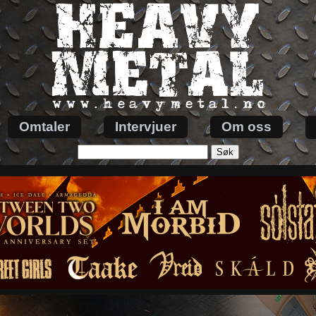
Omtaler
Intervjuer
Om oss
Søk
etter: