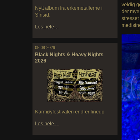
veldig g
Nytt album fra erkemetallerne i
der mye 
Sinsid.
stresset 
medisine
Les hele…
05.08.2026:
Black Nights & Heavy Nights
2026
Karmøyfestivalen endrer lineup.
Les hele…