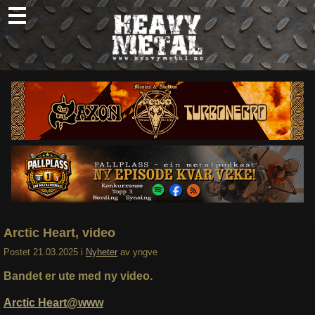
Skip
to
content
Nyheter
Omtaler
Intervjuer
Om oss
Abonner
Søk
etter:
Arctic Heart, video
Postet
21.03.2025
i
Nyheter
av
yngve
Bandet er ute med ny video.
Arctic Heart@www