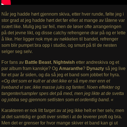
Når jeg hadde hørt gjennom skiva, etter hver runde, følte jeg i
stor grad at jeg hadde hørt det før eller at mange av låtene var
svært like. Mulig jeg tar feil, men de løser ofte arrangeringen
på det jevne likt, og disse catchy refrengene drar på og er lette
å like. Her ligger nok mye av nøkkelen til bandet, refrenger
som blir pumpet bra opp i studio, og smurt på til de nesten
selger seg selv.
For fans av
Battle Beast
,
Nightwish
etter andreskiva og et
par album fram kanskje? Og
Amaranthe
?
Dynazty
så jeg live
for et par år siden, og da så jeg et band som jobbet for hyra.
«Og det som er kult er at det ikke er så mye mer enn et
liveband vi ser, ikke masse juks og fanteri. Noen effekter og
tangenter/sampler spes det på med, men jeg likte at de svetta
og jobba seg gjennom setlisten som et ordentlig band. «
Karakteren er nok litt farget av at jeg ikke helt er her selv, men
at det samtidig er godt over snittet i at de leverer proft og bra.
Men det er grenser for hvor mange skiver et band kan gi ut