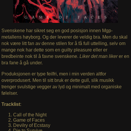
Svenskene har sikret seg en god posisjon innen Mgp-
metallens høyborg. Og der leverer de veldig bra. Men du skal
nok være litt fan av denne stilen for å få full uttelling, selv om
mange nok har dette som en guilty pleasure eller er
bredbeinte nok til å favne svenskene.
Liker det man liker
er en
bra fane å gå under.
Produksjonen er type feilfri, men i min verden altfor
overprodusert. Men til sitt bruk er dette gull, slik musikk
trenger svulstige vegger av lyd og minimalt med organiske
følelser.
Tracklist
:
Call of the Night
Game of Faces
Devilry of Ecstasy
Die to Survive