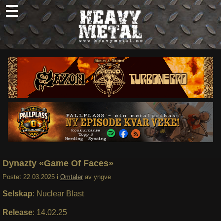
Skip
to
content
Nyheter
Omtaler
Intervjuer
Om oss
Abonner
Søk
etter:
Dynazty «Game Of Faces»
Postet
22.03.2025
i
Omtaler
av
yngve
Selskap
: Nuclear Blast
Release
: 14.02.25