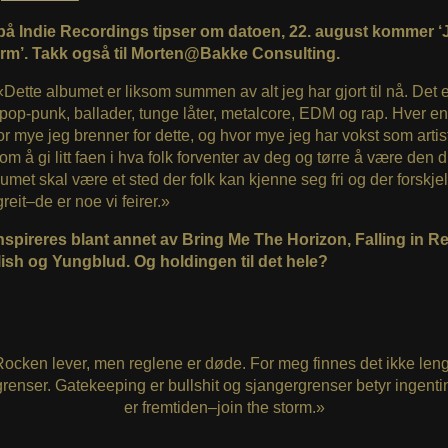
å Indie Recordings tipser om datoen, 22. august kommer ‘
rm’. Takk også til Morten@Bakke Consulting.
 «Dette albumet er liksom summen av alt jeg har gjort til nå. Det er
pop-punk, ballader, tunge låter, metalcore, EDM og rap. Hver en
or mye jeg brenner for dette, og hvor mye jeg har vokst som artis
om å gi litt faen i hva folk forventer av deg og tørre å være den d
lbumet skal være et sted der folk kan kjenne seg fri og der forskjel
reit–de er noe vi feirer.»
nspireres blant annet av Bring Me The Horizon, Falling in R
ilish og Yungblud. Og holdingen til det hele?
ocken lever, men reglene er døde. For meg finnes det ikke len
renser. Gatekeeping er bullshit og sjangergrenser betyr ingenti
er fremtiden–join the storm.»