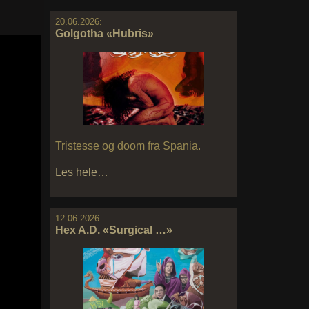
20.06.2026:
Golgotha «Hubris»
Tristesse og doom fra Spania.
Les hele…
12.06.2026:
Hex A.D. «Surgical …»