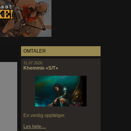
OMTALER
31.07.2026:
Khemmis «S/T»
En verdig oppfølger.
Les hele…