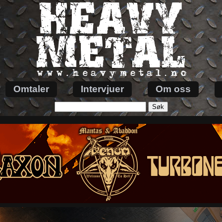
Omtaler
Intervjuer
Om oss
Søk
etter: