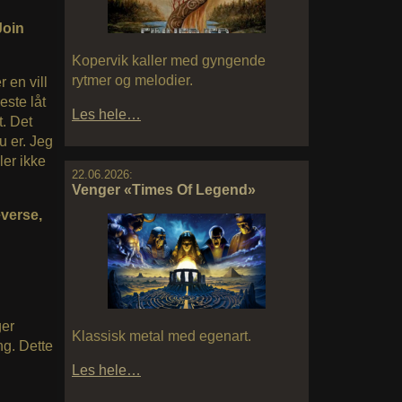
Join
Kopervik kaller med gyngende
rytmer og melodier.
 en vill
este låt
Les hele…
t. Det
u er. Jeg
ler ikke
22.06.2026:
Venger «Times Of Legend»
everse,
ger
Klassisk metal med egenart.
ng. Dette
Les hele…