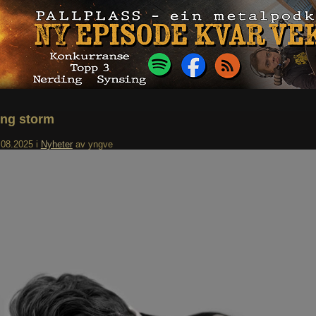
ng storm
.08.2025
i
Nyheter
av
yngve