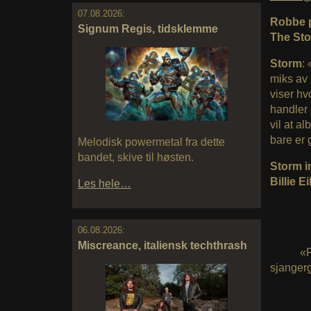
07.08.2026:
Robbe p
Signum Regis, tidsklemme
The Sto
Storm
:
miks av 
viser hv
handler 
vil at a
bare er g
Melodisk powermetal fra dette
bandet, skive til høsten.
Storm i
Billie E
Les hele…
06.08.2026:
Miscreance, italiensk techthrash
«R
sjangerg