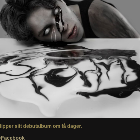
lipper sitt debutalbum om få dager.
Facebook