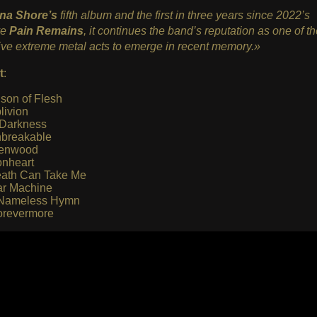
na Shore’s
fifth album and the first in three years since 2022’s
ve
Pain Remains
, it continues the band’s reputation as one of t
ve extreme metal acts to emerge in recent memory.»
t
:
ison of Flesh
livion
 Darkness
breakable
enwood
onheart
ath Can Take Me
r Machine
Nameless Hymn
revermore