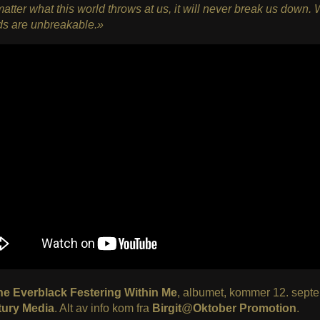
matter what this world throws at us, it will never break us down.
ds are unbreakable.»
The Everblack Festering Within Me
, albumet, kommer 12. sept
ury Media
. Alt av info kom fra
Birgit
@
Oktober Promotion
.