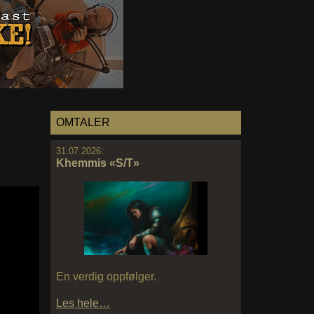
OMTALER
31.07.2026:
Khemmis «S/T»
En verdig oppfølger.
Les hele…