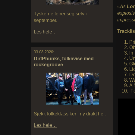
«As
Lor
explosi
Tyskerne feirer seg selv i
impressi
september.
Tracklis
Les hele…
Pr
Ob
03.08.2026:
In
Un
DirtPhunks, folkevise med
Gl
rockegroove
Li
De
Wa
A 
Fo
Sjekk folkeklassiker i ny drakt her.
Les hele…