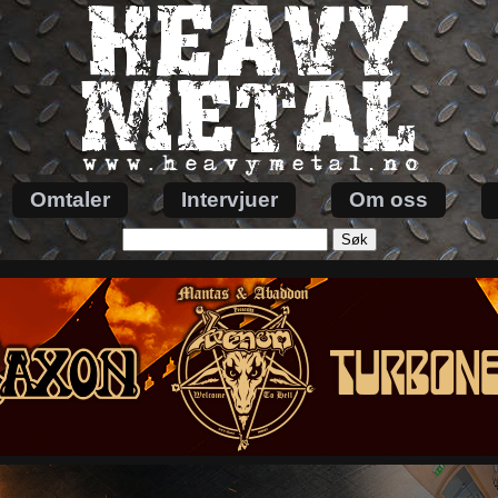
Omtaler
Intervjuer
Om oss
Søk
etter: