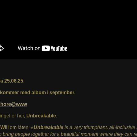
ra 25.06.25
:
 kommer med album i september.
Shore@www
ingel er her,
Unbreakable
.
t
Will
om låten:
«
Unbreakable
is a very triumphant, all-inclusive
to bring people together for a beautiful moment where they can r