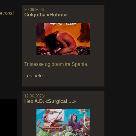
20.06.2026:
he most
Golgotha «Hubris»
Tristesse og doom fra Spania.
Les hele…
12.06.2026:
Hex A.D. «Surgical …»