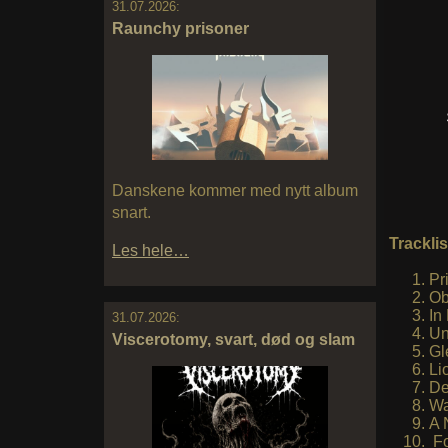
31.07.2026:
Raunchy prisoner
Danskene kommer med nytt album
snart.
Tracklis
Les hele…
Pr
Ob
In
31.07.2026:
Un
Viscerotomy, svart, død og slam
Gl
Li
De
Wa
A 
Fo