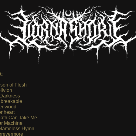
t
:
ison of Flesh
livion
 Darkness
breakable
enwood
onheart
ath Can Take Me
r Machine
Nameless Hymn
revermore