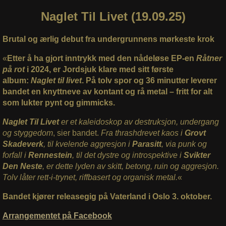
Naglet Til Livet (19.09.25)
Brutal og ærlig debut fra undergrunnens mørkeste krok
«
Etter å ha gjort inntrykk med den nådeløse EP-en
Råtner
på rot
i 2024, er Jordsjuk klare med sitt første
album:
Naglet til livet
. På tolv spor og 36 minutter leverer
bandet en knyttneve av kontant og rå metal – fritt for alt
som lukter pynt og gimmicks.
Naglet Til Livet
er et kaleidoskop av destruksjon, undergang
og styggedom
, sier bandet.
Fra thrashdrevet kaos i
Grovt
Skadeverk
, til kvelende aggresjon i
Parasitt
, via punk og
forfall i
Rennestein
, til det dystre og introspektive i
Svikter
Den Neste
, er dette lyden av skitt, betong, ruin og aggresjon.
Tolv låter rett-i-trynet, riffbasert og organisk metal.
«
Bandet kjører releasegig på Vaterland i Oslo 3. oktober.
Arrangementet på Facebook