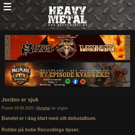
Skip
to
content
Nyheter
Omtaler
Intervjuer
Om oss
Abonner
Søk
etter:
Jorden er sjuk
Postet
19.09.2025
i
Nyheter
av
yngve
Bandet er i dag klart med sitt debutalbum.
Robbe på Indie Recordings tipser.