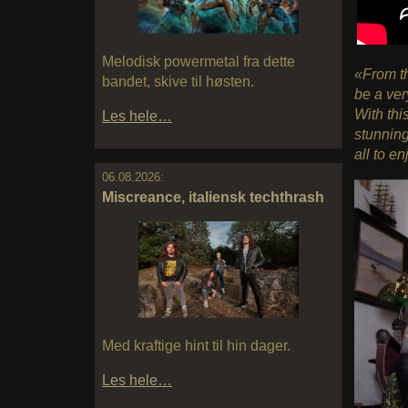
Melodisk powermetal fra dette
«From t
bandet, skive til høsten.
be a ver
With thi
Les hele…
stunning
all to e
06.08.2026:
Miscreance, italiensk techthrash
Med kraftige hint til hin dager.
Les hele…