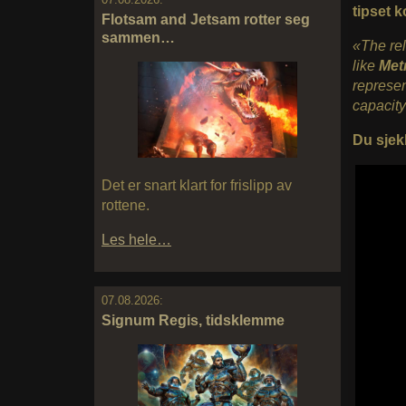
tipset 
Flotsam and Jetsam rotter seg
sammen…
«The rel
like
Metr
represen
capacity
Du sjek
Det er snart klart for frislipp av
rottene.
Les hele…
07.08.2026:
Signum Regis, tidsklemme