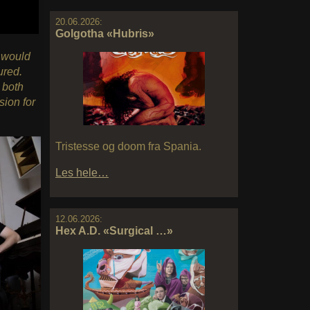
20.06.2026:
Golgotha «Hubris»
 would
ured.
 both
ion for
Tristesse og doom fra Spania.
Les hele…
12.06.2026:
Hex A.D. «Surgical …»