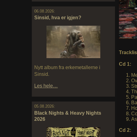
06.08.2026:
Sinsid, hva er igjen?
Trackli
Cd 1:
Nytt album fra erkemetallerne i
Sinsid.
Me
Ov
Les hele…
St
Th
Pa
Ba
05.08.2026:
Ho
Black Nights & Heavy Nights
Co
As
2026
Cd 2: