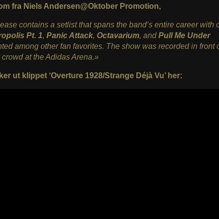
kom fra Niels Andersen@Oktober Promotion,
ease contains a setlist that spans the band’s entire career with 
opolis Pt. 1
,
Panic Attack
,
Octavarium
, and
Pull Me Under
ted among other fan favorites. The show was recorded in front o
 crowd at the Adidas Arena.»
ker ut klippet ‘Overture 1928/Strange Déjà Vu’ her: