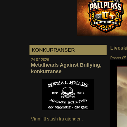
Livesk
KONKURRANSER
Postet
05
24.07.2026:
Metalheads Against Bullying,
konkurranse
Vinn litt stash fra gjengen.