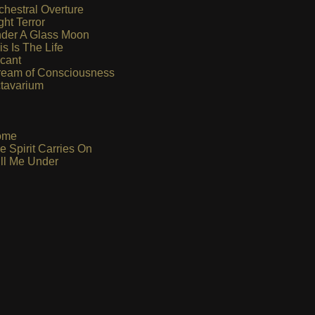
chestral Overture
ght Terror
der A Glass Moon
is Is The Life
cant
ream of Consciousness
tavarium
ome
e Spirit Carries On
ll Me Under