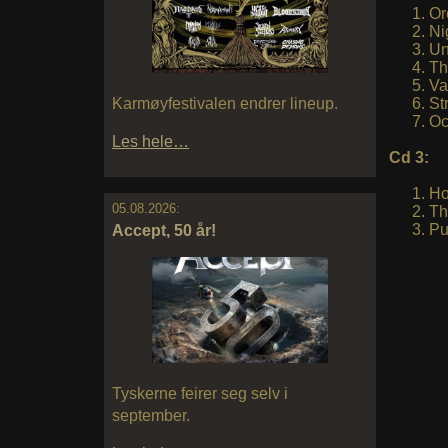
Or
Ni
Un
Th
Va
St
Karmøyfestivalen endrer lineup.
Oc
Les hele…
Cd 3:
H
05.08.2026:
Th
Pu
Accept, 50 år!
Tyskerne feirer seg selv i
september.