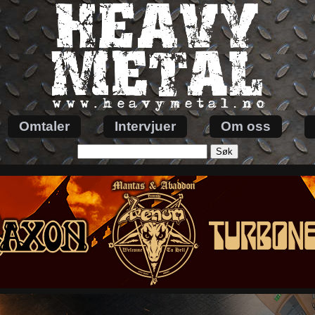
Omtaler
Intervjuer
Om oss
Søk
etter: