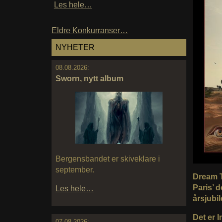
Les hele…
Eldre Konkurranser…
NYHETER
08.08.2026:
Sworn, nytt album
Bergensbandet er skiveklare i
september.
Dream T
Paris’ 
Les hele…
årsjubi
Det er 
07.08.2026: