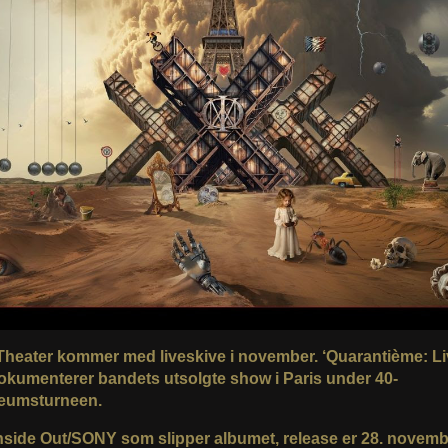
heater kommer med liveskive i november. ‘Quarantième: Li
dokumenterer bandets utsolgte show i Paris under 40-
leumsturneen.
Inside Out/SONY som slipper albumet, release er 28. novemb