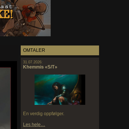
OMTALER
31.07.2026:
Khemmis «S/T»
En verdig oppfølger.
Les hele…