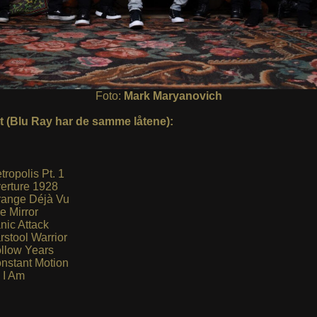
Foto:
Mark Maryanovich
st (Blu Ray har de samme låtene):
tropolis Pt. 1
erture 1928
range Déjà Vu
e Mirror
nic Attack
rstool Warrior
llow Years
nstant Motion
 I Am