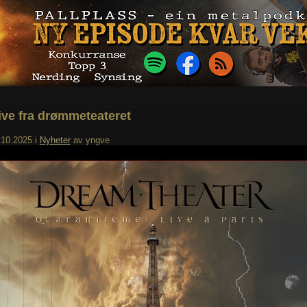
ive fra drømmeteateret
.10.2025
i
Nyheter
av
yngve