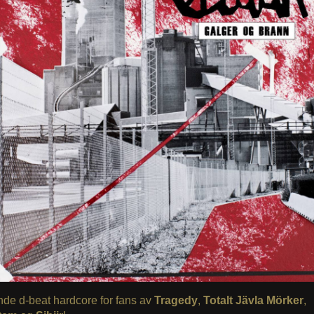
de d-beat hardcore for fans av
Tragedy
,
Totalt Jävla Mörker
,