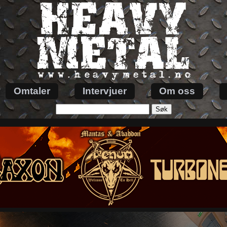
Omtaler
Intervjuer
Om oss
Søk
etter: