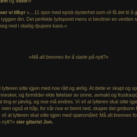
stem
og
Sibiir
!»
ser vi tilbyr
«…11 spor med episk dysterhet som vil få det til å g
ryggen din. Det perfekte lydsporet mens vi bevitner en verden
seg ned i stadig djupere kaos.»
«
Må alt brennes for å starte på nytt?
«
t lytteren sitte igjen med noe rått og ærlig. At dette er skapt og sp
nesker, og formilder ekte følelser av sinne, avmakt og frustrasjo
t ting er jævlig, og noe må endres. Vi vil at lytteren skal sitte ig
, men også et håp, for når noe er brent ned, skaper det grobunn 
i vil at lytteren skal sitte igjen med spørsmålet: Må alt brennes fo
å nytt?»
sier gitarist Jon.