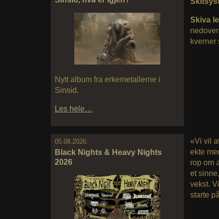
Skitsy
Skiva le
nedover 
kverner 
Nytt album fra erkemetallerne i
Sinsid.
Les hele…
«Vi vil a
05.08.2026:
ekte men
Black Nights & Heavy Nights
2026
rop om a
et sinne
vekst. V
starte p