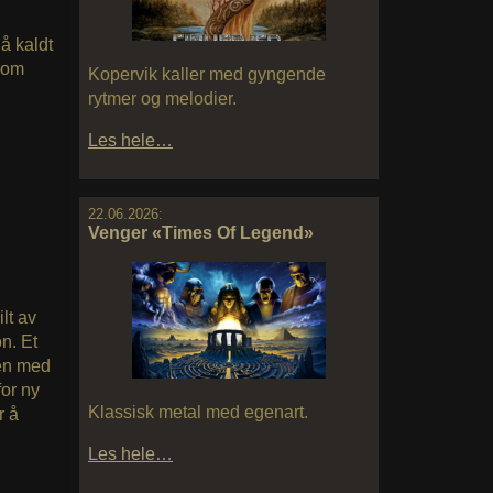
å kaldt
 som
Kopervik kaller med gyngende
rytmer og melodier.
Les hele…
22.06.2026:
Venger «Times Of Legend»
ilt av
n. Et
jen med
for ny
Klassisk metal med egenart.
r å
Les hele…