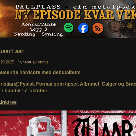
uaar i aar
.10.2025
i
Nyheter
av
yngve
nusende hardcore med debutalbum.
Kristian@Fysisk Format som tipser. Albumet ‘Galger og Bran
i handel 17. oktober.
inktree