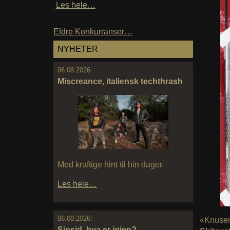
Les hele…
Eldre Konkurranser…
NYHETER
06.08.2026:
Miscreance, italiensk techthrash
Med kraftige hint til hin dager.
Les hele…
06.08.2026:
«Knusen
Sinsid, hva er igjen?