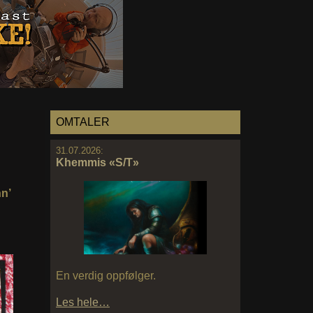
OMTALER
31.07.2026:
Khemmis «S/T»
n’
En verdig oppfølger.
Les hele…