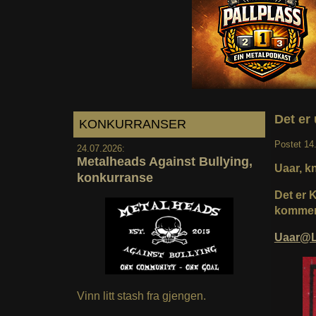
Det er 
KONKURRANSER
Postet
14
24.07.2026:
Metalheads Against Bullying,
Uaar, k
konkurranse
Det er 
kommer 
Uaar@L
Vinn litt stash fra gjengen.