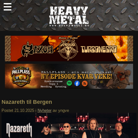
Skip
to
content
Nyheter
Omtaler
Intervjuer
Om oss
Abonner
Søk
etter:
Nazareth til Bergen
Postet
21.10.2025
i
Nyheter
av
yngve