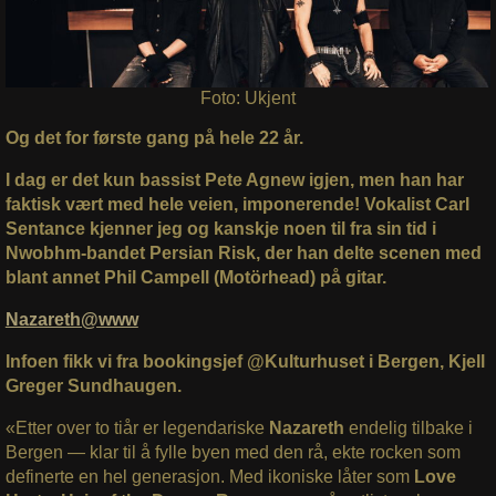
Foto: Ukjent
Og det for første gang på hele 22 år.
I dag er det kun bassist Pete Agnew igjen, men han har
faktisk vært med hele veien, imponerende! Vokalist Carl
Sentance kjenner jeg og kanskje noen til fra sin tid i
Nwobhm-bandet Persian Risk, der han delte scenen med
blant annet Phil Campell (Motörhead) på gitar.
Nazareth@www
Infoen fikk vi fra bookingsjef @Kulturhuset i Bergen, Kjell
Greger Sundhaugen.
«Etter over to tiår er legendariske
Nazareth
endelig tilbake i
Bergen — klar til å fylle byen med den rå, ekte rocken som
definerte en hel generasjon. Med ikoniske låter som
Love