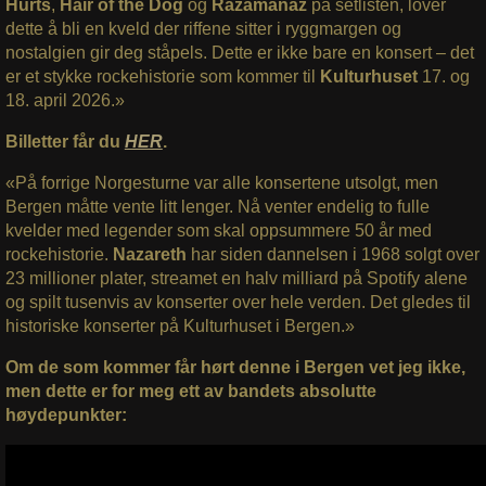
Hurts
,
Hair of the Dog
og
Razamanaz
på setlisten, lover
dette å bli en kveld der riffene sitter i ryggmargen og
nostalgien gir deg ståpels. Dette er ikke bare en konsert – det
er et stykke rockehistorie som kommer til
Kulturhuset
17. og
18. april 2026.»
Billetter får du
HER
.
«På forrige Norgesturne var alle konsertene utsolgt, men
Bergen måtte vente litt lenger. Nå venter endelig to fulle
kvelder med legender som skal oppsummere 50 år med
rockehistorie.
Nazareth
har siden dannelsen i 1968 solgt over
23 millioner plater, streamet en halv milliard på Spotify alene
og spilt tusenvis av konserter over hele verden. Det gledes til
historiske konserter på Kulturhuset i Bergen.»
Om de som kommer får hørt denne i Bergen vet jeg ikke,
men dette er for meg ett av bandets absolutte
høydepunkter: