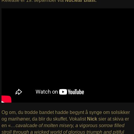
Release er 19. september via
Nuclear Blast
.
Og om, du trodde bandet hadde begynt å synge om solsikker
og marihøner, da blir du skuffet. Vokalist
Nick
sier at skiva er
en «
…cavalcade of molten misery, a vigorous sorrow filled
stroll through a wicked world of glorious triumph and pitiful