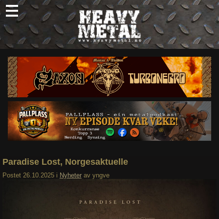
Skip
to
content
Nyheter
Omtaler
Intervjuer
Om oss
Abonner
Søk
etter:
Paradise Lost, Norgesaktuelle
Postet
26.10.2025
i
Nyheter
av
yngve