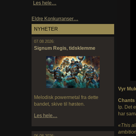
Les hele…
Eldre Konkurranser…
NYHETER
07.08.2026:
Signum Regis, tidsklemme
Vyr Muk
Melodisk powermetal fra dette
Chants 
bandet, skive til høsten.
lp. Det 
har sama
Les hele…
«This al
ambition
06.08.2026: