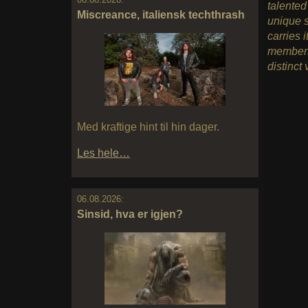
talente
Miscreance, italiensk techthrash
unique s
carries 
members
distinct
Med kraftige hint til hin dager.
Les hele…
06.08.2026:
Sinsid, hva er igjen?