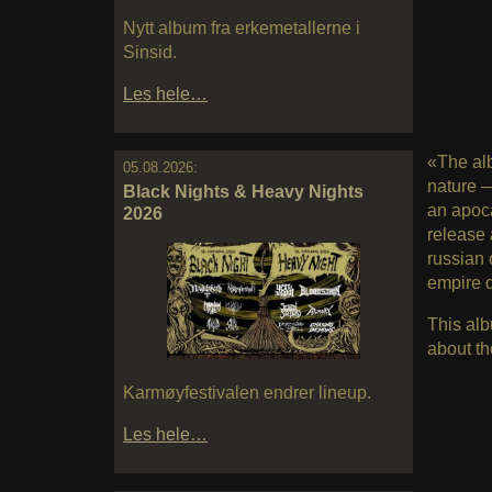
Nytt album fra erkemetallerne i
Sinsid.
Les hele…
«The alb
05.08.2026:
nature —
Black Nights & Heavy Nights
an apoca
2026
release 
russian 
empire d
This alb
about th
Karmøyfestivalen endrer lineup.
Les hele…