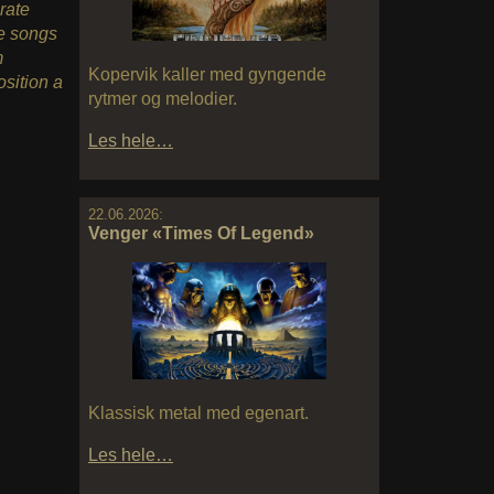
rate
ne songs
m
Kopervik kaller med gyngende
sition a
rytmer og melodier.
Les hele…
22.06.2026:
Venger «Times Of Legend»
Klassisk metal med egenart.
Les hele…