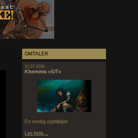
OMTALER
31.07.2026:
Khemmis «S/T»
En verdig oppfølger.
Les hele…