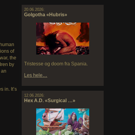
20.06.2026:
Golgotha «Hubris»
f human
ions of
war, the
Tristesse og doom fra Spania.
dren by
 an
Les hele…
 in. It’s
12.06.2026:
Hex A.D. «Surgical …»