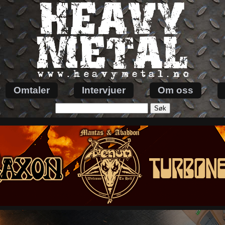
Omtaler
Intervjuer
Om oss
Søk
etter: