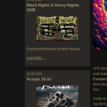
Black Nights & Heavy Nights
2026
Karmøyfestivalen endrer lineup.
Les hele…
«På denn
som
Led
05.08.2026:
Coope
Accept, 50 år!
ikoniske
live.
Dette er
og det t