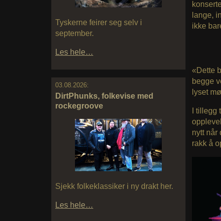
konserte
lange, i
Tyskerne feirer seg selv i
ikke bar
september.
Les hele…
«Dette b
begge ve
03.08.2026:
lyset mø
DirtPhunks, folkevise med
rockegroove
I tilleg
opplevel
nytt når
rakk å o
Sjekk folkeklassiker i ny drakt her.
Les hele…