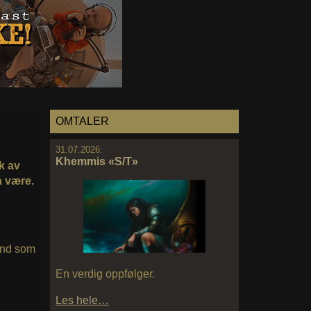
OMTALER
31.07.2026:
Khemmis «S/T»
k av
å være.
and som
En verdig oppfølger.
Les hele…