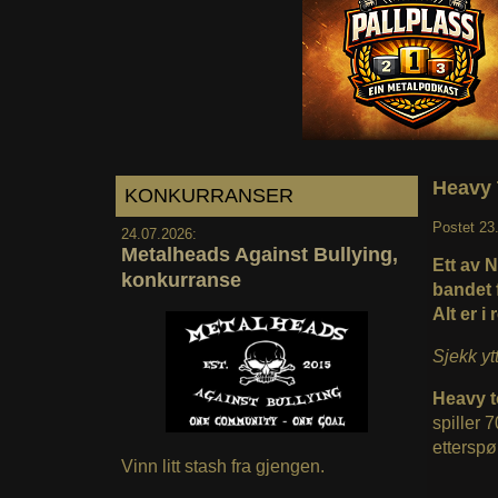
Heavy 
KONKURRANSER
Postet
23
24.07.2026:
Metalheads Against Bullying,
Ett av N
konkurranse
bandet 
Alt er i
Sjekk yt
Heavy t
spiller 
etterspø
Vinn litt stash fra gjengen.