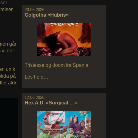
user –
reiser,
20.06.2026:
Golgotha «Hubris»
rgien går
 vi der
Tristesse og doom fra Spania.
 en unik
tida på
Les hele…
ler aldri
12.06.2026:
Hex A.D. «Surgical …»