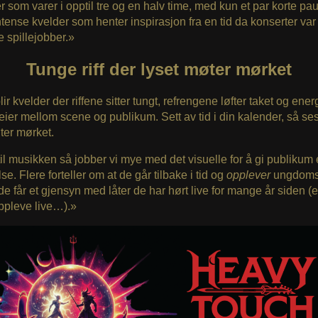
r som varer i opptil tre og en halv time, med kun et par korte pa
ntense kvelder som henter inspirasjon fra en tid da konserter var 
e spillejobber.»
Tunge riff der lyset møter mørket
lir kvelder der riffene sitter tungt, refrengene løfter taket og ene
ier mellom scene og publikum. Sett av tid i din kalender, så ses
ter mørket.
g til musikken så jobber vi mye med det visuelle for å gi publikum
se. Flere forteller om at de går tilbake i tid og
opplever
ungdoms
 de får et gjensyn med låter de har hørt live for mange år siden (el
ppleve live…).»