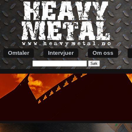
Omtaler
Intervjuer
Om oss
Søk
etter: