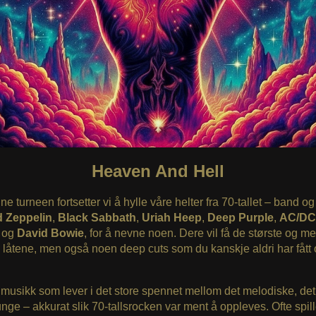
Heaven And Hell
e turneen fortsetter vi å hylle våre helter fra 70-tallet – band og 
 Zeppelin
,
Black Sabbath
,
Uriah Heep
,
Deep Purple
,
AC/DC
r
og
David Bowie
, for å nevne noen. Dere vil få de største og me
 låtene, men også noen deep cuts som du kanskje aldri har fått
 musikk som lever i det store spennet mellom det melodiske, det
unge – akkurat slik 70-tallsrocken var ment å oppleves. Ofte spill