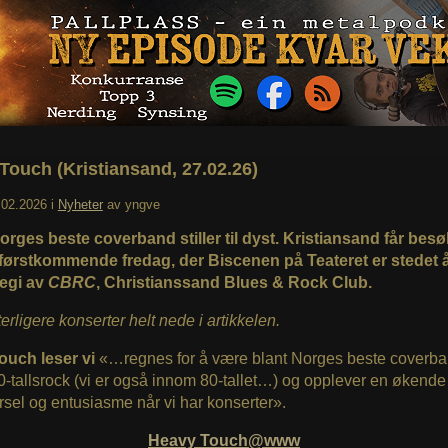
Touch (Kristiansand, 27.02.26)
.02.2026
i
Nyheter
av
yngve
orges beste coverband stiller til dyst. Kristiansand får besø
førstkommende fredag, der Biscenen på Teateret er stedet 
 regi av
CBRC
, Christianssand Blues & Rock Club.
terligere konserter helt nede i artikkelen.
ouch leser vi
«…regnes for å være blant Norges beste coverb
70-tallsrock (vi er også innom 80-tallet…) og opplever en økende
rsel og entusiasme når vi har konserter».
Heavy Touch@www