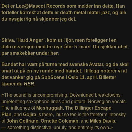
Det er Lee@Mascot Records som melder inn dette. Han
forteller korrekt at dette er death metal møter jazz, og ble
du nysgjerrig nå skjønner jeg det.
Skiva, ‘Hard Anger’, kom ut i fjor, men foreligger i en
deluxe-versjon med tre nye låter 5. mars. Du sjekker ut et
par smakebiter under her.
Bandet har vært på turne med svenske Avatar, og de skal
snart ut på en ny runde med bandet. I tillegg noterer vi at
det vanker gig på SubScene i Oslo 11. april. Billetter
kjøper du
HER
.
«The sound is uncompromising. Downtuned breakdowns,
unrelenting saxophone lines and guttural Norwegian vocals.
The influence of
Meshuggah, The Dillinger Escape
Plan,
and
Gojira
is there, but so too is the freeform intensity
of
John Coltrane, Ornette Coleman,
and
Miles Davis.
—
something distinctive, unruly, and entirely its own.»