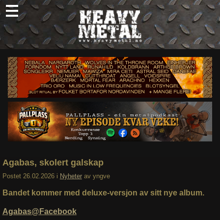
Skip
to
content
Nyheter
Omtaler
Intervjuer
Om oss
Abonner
Søk
etter:
Agabas, skolert galskap
Postet
26.02.2026
i
Nyheter
av
yngve
Bandet kommer med deluxe-versjon av sitt nye album.
Agabas@Facebook