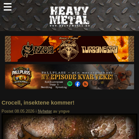
Skip
to
content
Nyheter
Omtaler
Intervjuer
Om oss
Abonner
Søk
etter:
Crocell, insektene kommer!
Postet
08.05.2026
i
Nyheter
av
yngve