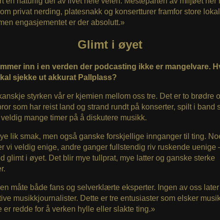
t en naturlig del av livet hele veien. Mesteparten av miljøet her
om privat nerding, platesnakk og konsertturer framfor store loka
men engasjementet er der absolutt.»
Glimt i øyet
mmer inn i en verden der podcasting ikke er mangelvare. H
skal sjekke ut akkurat Pallplass?
 kanskje styrken vår er kjemien mellom oss tre. Det er to brødre 
ror som har reist land og strand rundt på konserter, spilt i ban
 veldig mange timer på å diskutere musikk.
ye lik smak, men også ganske forskjellige innganger til ting. N
r vi veldig enige, andre ganger fullstendig riv ruskende uenig
ed glimt i øyet. Det blir mye tullprat, mye latter og ganske sterke
r.
 en måte både fans og selverklærte eksperter. Ingen av oss later
tive musikkjournalister. Dette er tre entusiaster som elsker musi
 er redde for å verken hylle eller slakte ting.»