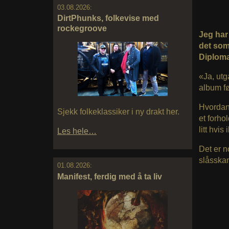
03.08.2026:
DirtPhunks, folkevise med
rockegroove
Jeg har 
det som
Diploma
«Ja, utg
album før
Hvordan 
Sjekk folkeklassiker i ny drakt her.
et forhol
litt hvis
Les hele…
Det er n
slåsskam
01.08.2026:
Manifest, ferdig med å ta liv