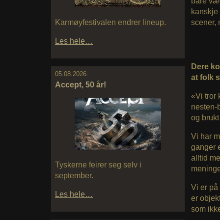
bare vær
kanskje 
Karmøyfestivalen endrer lineup.
scener, 
Les hele…
Dere ko
05.08.2026:
at folk 
Accept, 50 år!
«Vi tror
nesten-b
og brukt
Vi har m
ganger e
alltid m
Tyskerne feirer seg selv i
meninge
september.
Vi er på
Les hele…
er objek
som ikke