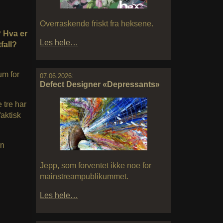
Overraskende friskt fra heksene.
? Hva er
Les hele…
fall?
um for
07.06.2026:
Defect Designer «Depressants»
e tre har
faktisk
en
Jepp, som forventet ikke noe for
mainstreampublikummet.
Les hele…