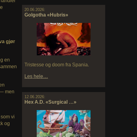
 handler
le
20.06.2026:
Golgotha «Hubris»
va gjør
og en
Tristesse og doom fra Spania.
d sammen
Les hele…
oen
e — men
12.06.2026:
Hex A.D. «Surgical …»
 som vi
kk og