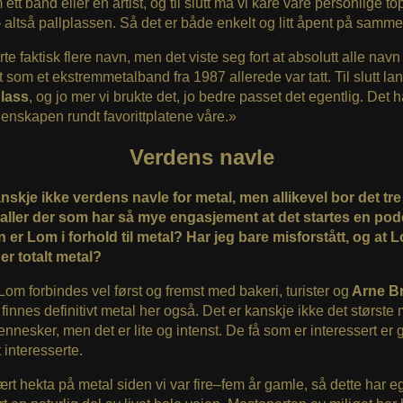
ett band eller en artist, og til slutt må vi kåre våre personlige top
 altså pallplassen. Så det er både enkelt og litt åpent på samme 
rte faktisk flere navn, men det viste seg fort at absolutt alle nav
t som et ekstremmetalband fra 1987 allerede var tatt. Til slutt lan
plass
, og jo mer vi brukte det, jo bedre passet det egentlig. Det 
denskapen rundt favorittplatene våre.»
Verdens navle
nskje ikke verdens navle for metal, men allikevel bor det tre
aller der som har så mye engasjement at det startes en pod
er Lom i forhold til metal? Har jeg bare misforstått, og at L
 er totalt metal?
om forbindes vel først og fremst med bakeri, turister og
Arne B
finnes definitivt metal her også. Det er kanskje ikke det største m
ennesker, men det er lite og intenst. De få som er interessert er 
 interesserte.
ært hekta på metal siden vi var fire–fem år gamle, så dette har e