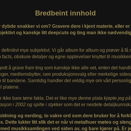
Bredbeint innhold
 dybde snakker vi om? Gravere dere i kjent materie, eller er
jektivt og kanskje litt deepcuts og ting man ikke nødvendi
r definitivt mye subjektivt. Vi går album for album og prøver å få
 facts, obskure detaljer og egne opplevelser knyttet til musikken
 godt å grave fram ting som kanskje ikke alle vet, enten det hand
inger, medlemsbytter, rare produksjonsvalg eller merkelige sides
n til bandene. Samtidig handler det veldig mye om vårt personli
il platene.
r ikke bare tørre fakta. Det er like mye
denne plata kjøpte jeg på
asjon i 2002 og spilte i stykker
som det er nerdete detaljkunnsk
ldning og nerding, to vakre ord som dere bruker for å forkl
s. Dette lukter litt slik det er når vi metalhuer møtes og slen
 med musikksamlingen ved siden av, og bare kjører på. Er j