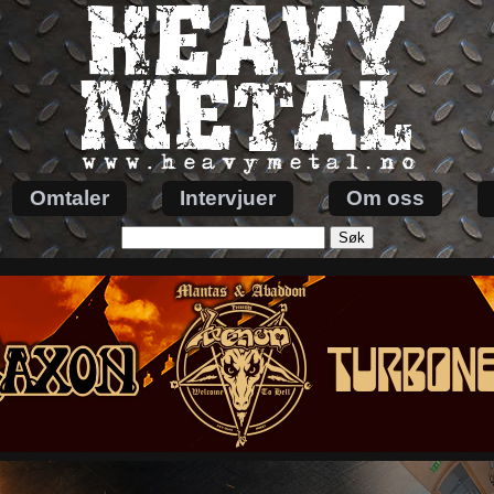
Omtaler
Intervjuer
Om oss
Søk
etter: