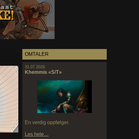
OMTALER
31.07.2026:
Khemmis «S/T»
En verdig oppfølger.
Les hele…