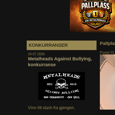
Pallpl
KONKURRANSER
Postet
01
24.07.2026:
Metalheads Against Bullying,
konkurranse
Vinn litt stash fra gjengen.