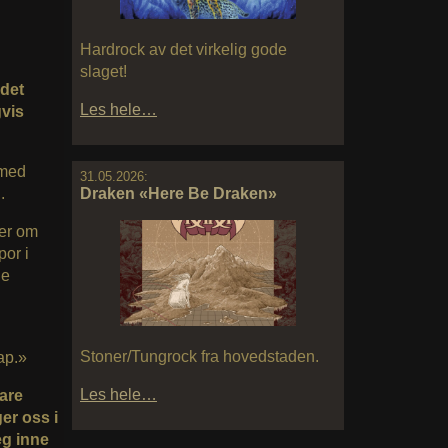
Hardrock av det virkelig gode
slaget!
 det
Les hele…
gvis
 med
31.05.2026:
.
Draken «Here Be Draken»
ler om
por i
ge
Stoner/Tungrock fra hovedstaden.
ap.»
Les hele…
are
ger oss i
eg inne