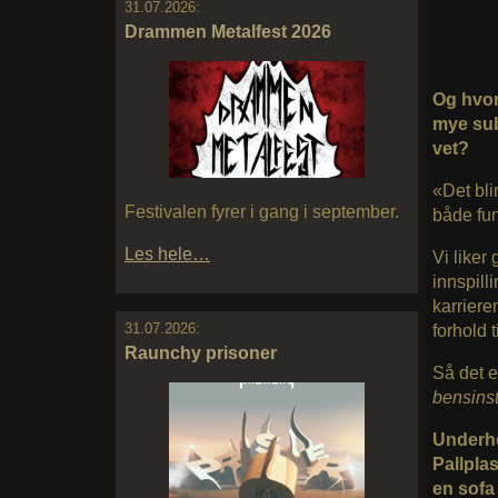
31.07.2026:
Drammen Metalfest 2026
Og hvor
mye sub
vet?
«Det bli
Festivalen fyrer i gang i september.
både fun
Les hele…
Vi liker
innspill
karriere
31.07.2026:
forhold t
Raunchy prisoner
Så det e
bensinst
Underho
Pallplas
en sofa