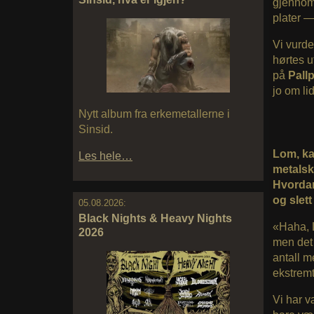
gjennom 
plater —
Vi vurde
hørtes u
på
Pall
jo om li
Nytt album fra erkemetallerne i
Sinsid.
Lom, ka
Les hele…
metalsk
Hvordan 
og slett
05.08.2026:
Black Nights & Heavy Nights
«Haha, L
2026
men det 
antall m
ekstremt
Vi har v