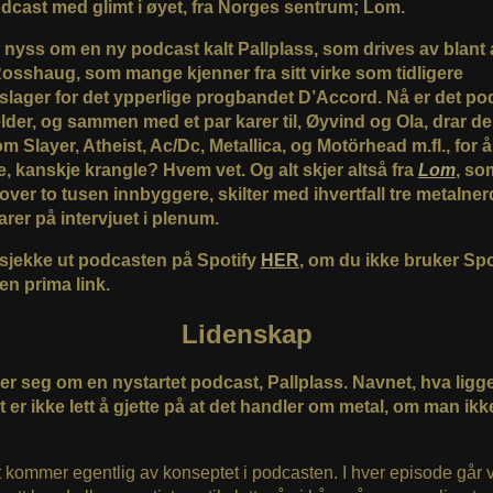
dcast med glimt i øyet, fra Norges sentrum; Lom.
k nyss om en ny podcast kalt Pallplass, som drives av blant
Rosshaug, som mange kjenner fra sitt virke som tidligere
lager for det ypperlige progbandet D’Accord. Nå er det po
lder, og sammen med et par karer til, Øyvind og Ola, drar de
 Slayer, Atheist, Ac/Dc, Metallica, og Motörhead m.fl., for å
e, kanskje krangle? Hvem vet. Og alt skjer altså fra
Lom
, s
t over to tusen innbyggere, skilter med ihvertfall tre metalner
rer på intervjuet i plenum.
sjekke ut podcasten på Spotify
HER
, om du ikke bruker Spot
en prima link.
Lidenskap
ier seg om en nystartet podcast, Pallplass. Navnet, hva ligg
 er ikke lett å gjette på at det handler om metal, om man ikk
kommer egentlig av konseptet i podcasten. I hver episode går v