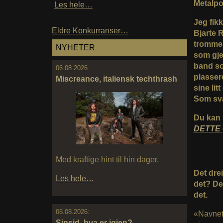
Metalpo
Les hele…
Jeg fik
Eldre Konkurranser…
Bjarte 
trommes
NYHETER
som gje
band som
06.08.2026:
plasser
Miscreance, italiensk techthrash
sine lit
Som sva
Du kan 
DETTE
Med kraftige hint til hin dager.
Det dre
Les hele…
det? Det
det.
06.08.2026:
«Navnet 
Sinsid, hva er igjen?