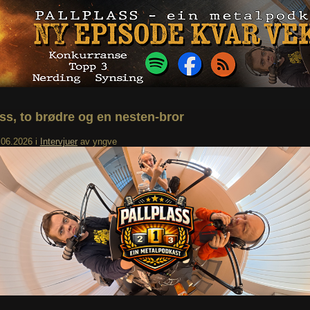
ass, to brødre og en nesten-bror
.06.2026
i
Intervjuer
av
yngve