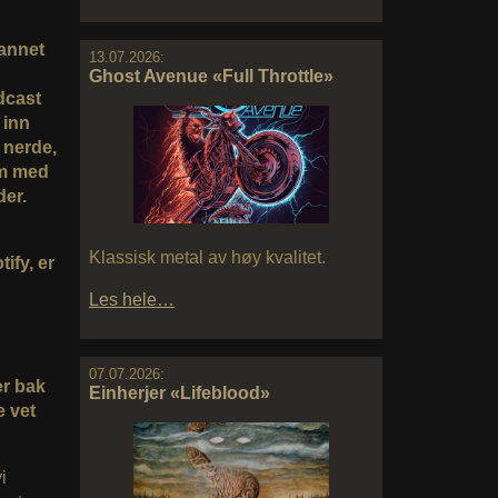
 annet
13.07.2026:
Ghost Avenue «Full Throttle»
dcast
 inn
 nerde,
om med
der.
Klassisk metal av høy kvalitet.
ify, er
Les hele…
07.07.2026:
er bak
Einherjer «Lifeblood»
e vet
i