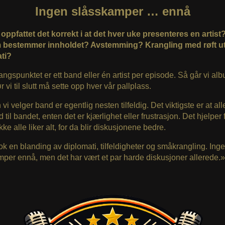
Ingen slåsskamper … ennå
oppfattet det korrekt i at det hver uke presenteres en artist
 bestemmer innholdet? Avstemming? Krangling med røft ut
ti?
angspunktet er ett band eller én artist per episode. Så går vi alb
 vi til slutt må sette opp hver vår pallplass.
vi velger band er egentlig nesten tilfeldig. Det viktigste er at all
d til bandet, enten det er kjærlighet eller frustrasjon. Det hjelper 
 ikke alle liker alt, for da blir diskusjonene bedre.
ok en blanding av diplomati, tilfeldigheter og småkrangling. Ing
per ennå, men det har vært et par harde diskusjoner allerede.»