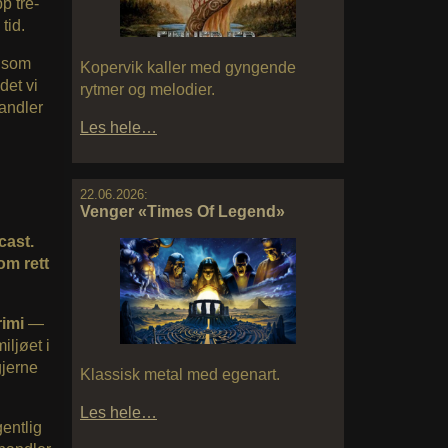
p tre-
tid.
n som
Kopervik kaller med gyngende
det vi
rytmer og melodier.
handler
Les hele…
22.06.2026:
Venger «Times Of Legend»
cast.
om rett
rimi
—
iljøet i
gjerne
Klassisk metal med egenart.
Les hele…
gentlig