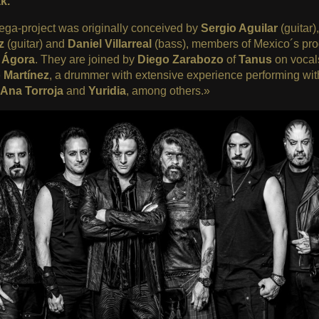
k.
ega-project was originally conceived by
Sergio Aguilar
(guitar)
z
(guitar) and
Daniel Villarreal
(bass), members of Mexico´s pro
s
Ágora
. They are joined by
Diego Zarabozo
of
Tanus
on vocal
 Martínez
, a drummer with extensive experience performing with
 Ana Torroja
and
Yuridia
, among others.»