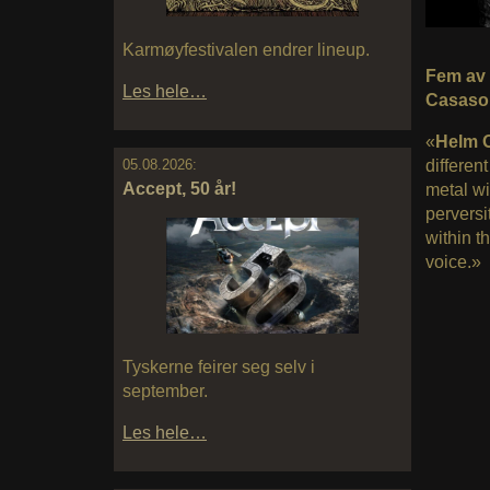
Karmøyfestivalen endrer lineup.
Fem av 
Les hele…
Casasol
«
Helm O
differen
05.08.2026:
Accept, 50 år!
metal wi
perversi
within t
voice.»
Tyskerne feirer seg selv i
september.
Les hele…