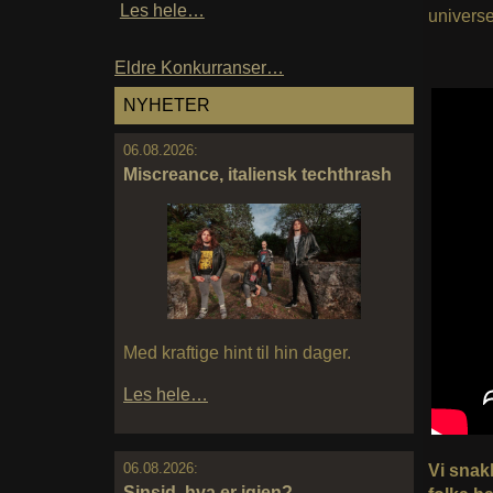
Les hele…
universe
Eldre Konkurranser…
NYHETER
06.08.2026:
Miscreance, italiensk techthrash
Med kraftige hint til hin dager.
Les hele…
06.08.2026:
Vi snak
Sinsid, hva er igjen?