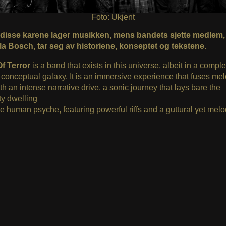
Foto: Ukjent
disse karene lager musikken, mens bandets sjette medlem,
a Bosch, tar seg av historiene, konseptet og tekstene.
f Terror
is a band that exists in this universe, albeit in a comple
t conceptual galaxy. It is an immersive experience that fuses me
th an intense narrative drive, a sonic journey that lays bare the
ty dwelling
he human psyche, featuring powerful riffs and a guttural yet melo