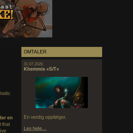
OMTALER
31.07.2026:
Khemmis «S/T»
lodic
En verdig oppfølger.
der en
 that
Les hele…
ive