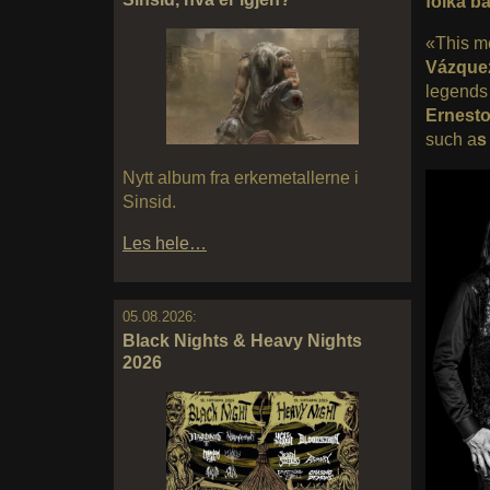
folka ba
«This m
Vázque
legend
Ernesto
such a
s
Nytt album fra erkemetallerne i
Sinsid.
Les hele…
05.08.2026:
Black Nights & Heavy Nights
2026