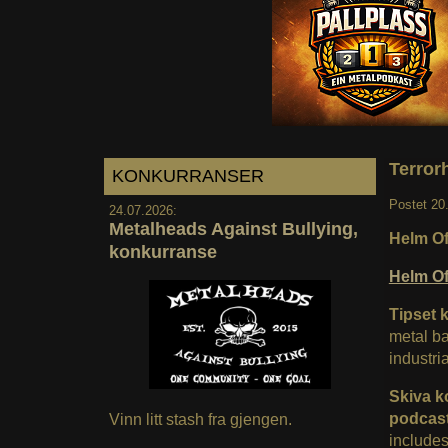
Terror
KONKURRANSER
Postet
20
24.07.2026:
Metalheads Against Bullying,
Helm Of
konkurranse
Helm O
Tipset k
metal b
industri
Skiva k
podcast
Vinn litt stash fra gjengen.
includes