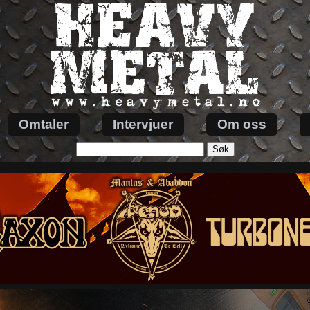
Omtaler
Intervjuer
Om oss
Søk
etter: