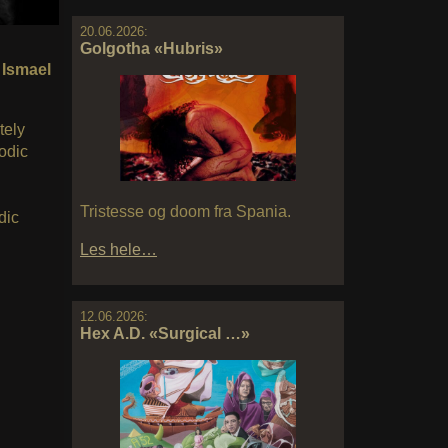
20.06.2026:
Golgotha «Hubris»
 Ismael
tely
lodic
Tristesse og doom fra Spania.
dic
Les hele…
12.06.2026:
Hex A.D. «Surgical …»