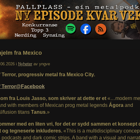
hjelm fra Mexico
.06.2026
i
Nyheter
av
yngve
 Terror, progressiv metal fra Mexico City.
f Terror@Facebook
om fra Louis Jasso, som skriver at dette er et
«…modern me
and with members of Mexican prog metal legends
Ágora
and
al/fusion titans
Tanus
.»
ommer med en liten vri, for det er sydd sammen et konsept 
 og tegneserie inkluderes.
«This is a multidisciplinary concept
 podcasts and dark comic strips. A band with a visual and narrat