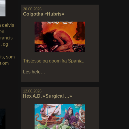
20.06.2026:
Golgotha «Hubris»
 delvis
nen
Francis
n, og
cis, som
Tristesse og doom fra Spania.
tt om
Les hele…
12.06.2026:
Hex A.D. «Surgical …»