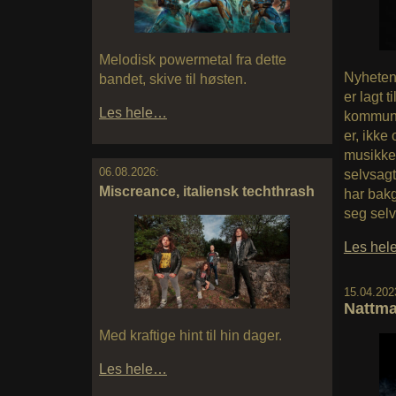
Melodisk powermetal fra dette
Nyheten 
bandet, skive til høsten.
er lagt 
Les hele…
kommune 
er, ikke
musikken
06.08.2026:
selvsagt
Miscreance, italiensk techthrash
har bakg
seg selv
Les he
15.04.202
Nattm
Med kraftige hint til hin dager.
Les hele…