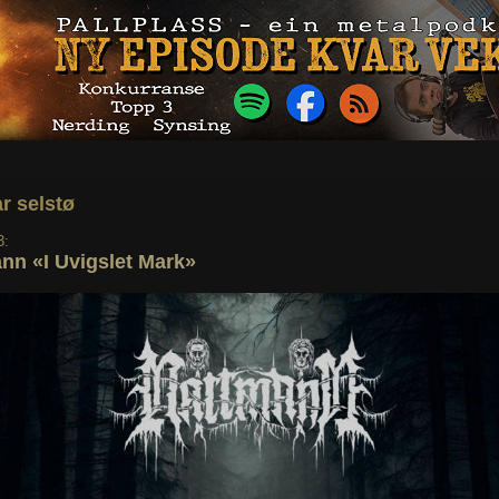
ar selstø
3:
nn «I Uvigslet Mark»