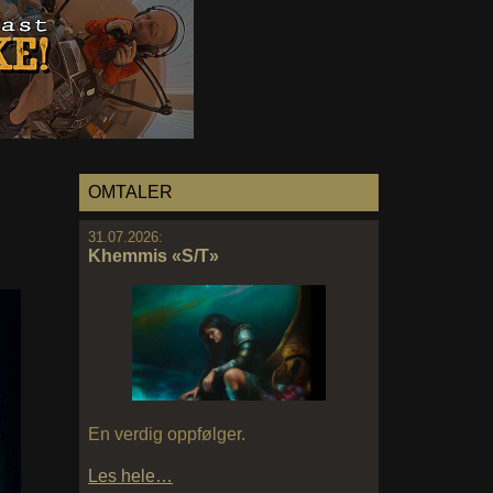
OMTALER
31.07.2026:
Khemmis «S/T»
En verdig oppfølger.
Les hele…