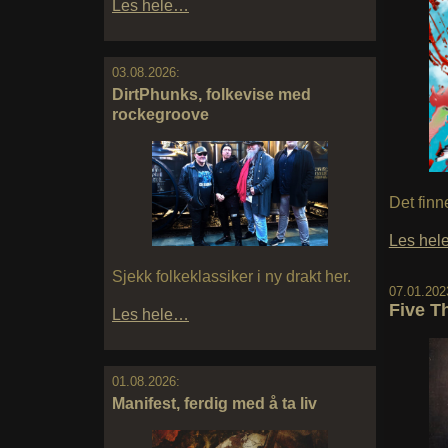
Les hele…
03.08.2026:
DirtPhunks, folkevise med
rockegroove
Det finn
Les he
Sjekk folkeklassiker i ny drakt her.
07.01.202
Five T
Les hele…
01.08.2026:
Manifest, ferdig med å ta liv