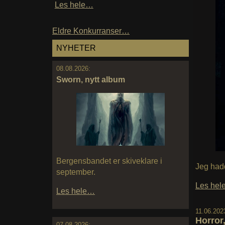
Les hele…
Eldre Konkurranser…
NYHETER
08.08.2026:
Sworn, nytt album
Bergensbandet er skiveklare i
Jeg hadd
september.
Les he
Les hele…
11.06.202
Horror
07.08.2026: