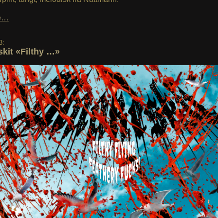
le…
3:
kit «Filthy …»