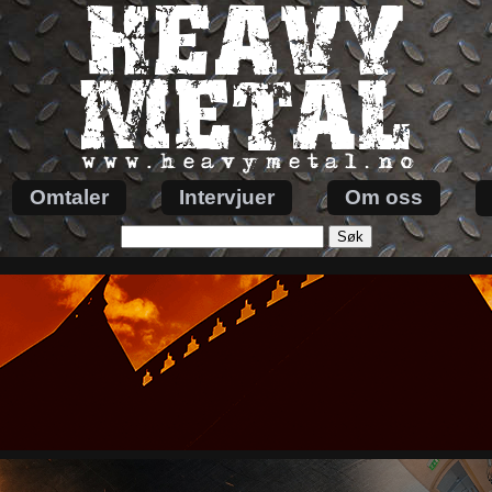
Omtaler
Intervjuer
Om oss
Søk
etter: