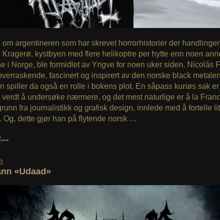
om argentineren som har skrevet horrorhistorier der handlingen
til Kragerø, kystbyen med flere helikoptre per hytte enn noen an
i Norge, ble formidlet av Yngve for noen uker siden. Nicolás 
 overraskende, fascinert og inspirert av den norske black metale
 spiller da også en rolle i bokens plot. En såpass kuriøs sak er
 verdt å undersøke nærmere, og det mest naturlige er å la Fran
runn fra journalistikk og grafisk design, innlede med å fortelle li
. Og, dette gjør han på flytende norsk …
le…
3:
ann «Udaad»