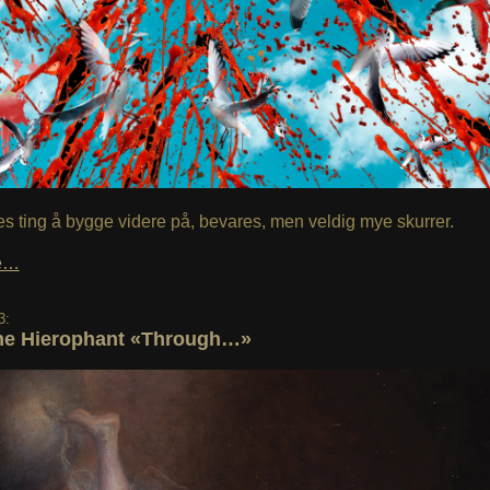
es ting å bygge videre på, bevares, men veldig mye skurrer.
le…
3:
he Hierophant «Through…»