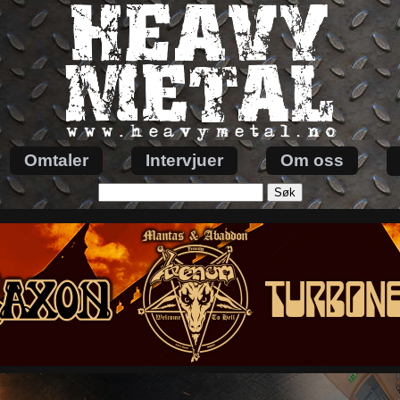
Omtaler
Intervjuer
Om oss
Søk
etter: