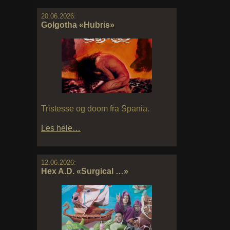
20.06.2026:
Golgotha «Hubris»
Tristesse og doom fra Spania.
Les hele…
12.06.2026:
Hex A.D. «Surgical …»