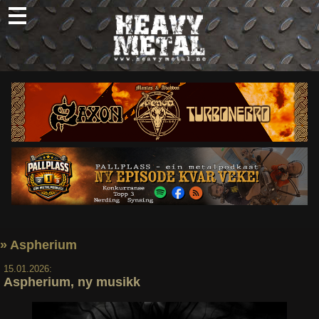
Skip
to
content
Nyheter
Omtaler
Intervjuer
Om oss
Abonner
Søk
etter:
» Aspherium
15.01.2026:
Aspherium, ny musikk