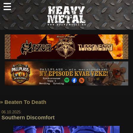
Skip
to
content
Nyheter
Omtaler
Intervjuer
Om oss
Abonner
Søk
etter:
» Beaten To Death
06.10.2025:
Southern Discomfort