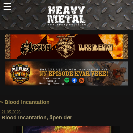
Skip
to
content
Nyheter
Omtaler
Intervjuer
Om oss
Abonner
Søk
etter:
» Blood Incantation
21.05.2026:
Blood Incantation, åpen dør