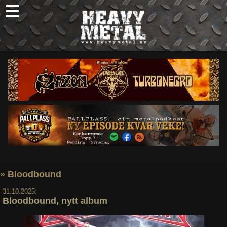
Skip
to
content
Nyheter
Omtaler
Intervjuer
Om oss
Abonner
Søk
etter:
» Bloodbound
31.10.2025:
Bloodbound, nytt album