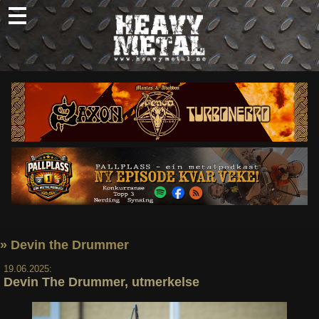
Skip
to
content
Nyheter
Omtaler
Intervjuer
Om oss
Abonner
Søk
etter:
» Devin the Drummer
19.06.2025:
Devin The Drummer, utmerkelse