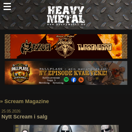
Skip
to
content
Nyheter
Omtaler
Intervjuer
Om oss
Abonner
Søk
etter:
» Scream Magazine
25.05.2026:
Nytt Scream i salg