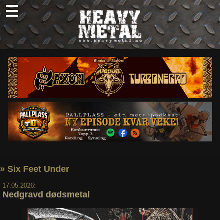
Skip
to
content
Nyheter
Omtaler
Intervjuer
Om oss
Abonner
Søk
etter:
» Six Feet Under
17.05.2026:
Nedgravd dødsmetal