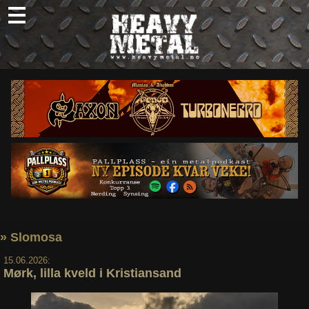
Skip
to
content
Nyheter
Omtaler
Intervjuer
Om oss
Abonner
Søk
etter:
» Slomosa
15.06.2026:
Mørk, lilla kveld i Kristiansand