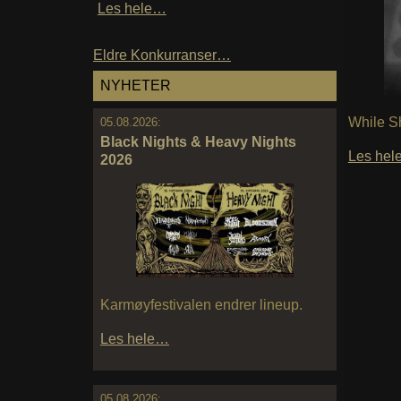
Les hele…
Eldre Konkurranser…
NYHETER
While S
05.08.2026:
Black Nights & Heavy Nights
Les he
2026
Karmøyfestivalen endrer lineup.
Les hele…
05.08.2026: