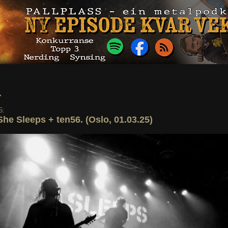
.
5:
She Sleeps + ten56. (Oslo, 01.03.25)