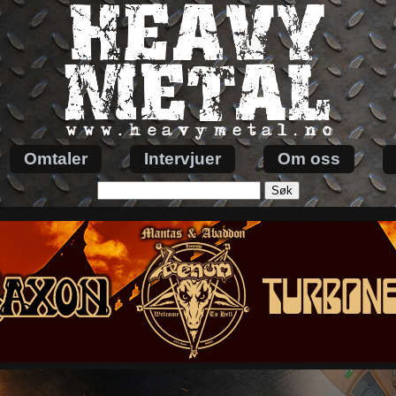
Omtaler
Intervjuer
Om oss
Søk
etter: