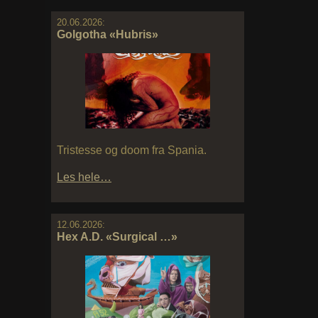
20.06.2026:
Golgotha «Hubris»
Tristesse og doom fra Spania.
Les hele…
12.06.2026:
Hex A.D. «Surgical …»