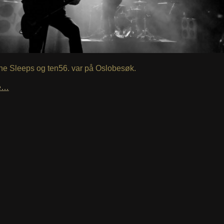
he Sleeps og ten56. var på Oslobesøk.
le…