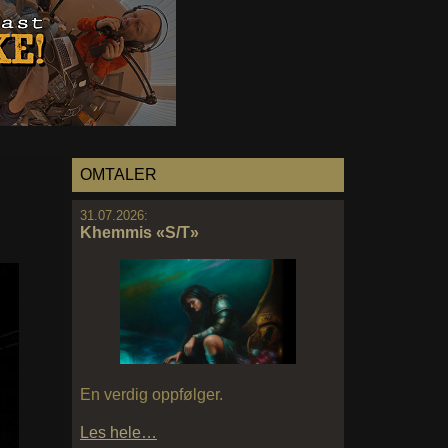
OMTALER
31.07.2026:
Khemmis «S/T»
En verdig oppfølger.
Les hele…